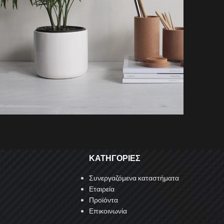
Accessories
otenti parturient parturie
ΚΑΤΗΓΟΡΙΕΣ
Συνεργαζόμενα καταστήματα
Εταιρεία
Προϊόντα
Επικοινωνία