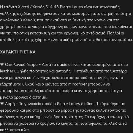
Η τσάντα Χιαστί / Χειρός 514-48 Pierre Loues είναι εντυπωσιακής
γαλλικής σχεδίασης και φινέτσας κατασκευασμένη από υψηλή ποιότητα
οικολογικού υλικού, που την καθιστά ανθεκτική στο χρόνο και στη
χρήση. Πρόκειται για μια σύγχρονη και μοντέρνα τσάντα, που διακρίνεται
για την ποιοτική κατασκευή και τον εργονομικό σχεδιασμό. Πολλοί οι
αποθηκευτικοί της χώροι. Η ελκυστική εμφάνισή της θα σας συναρπάσει.
ΧΑΡΑΚΤΗΡΙΣΤΙΚΑ
💗 Οικολογικό δέρμα – Αυτά τα σακίδια είναι κατασκευασμένα από eco
leather υψηλής ποιότητας και αντοχής. Η επένδυση από πολυεστέρα
είναι μεταξένια και δεν θα χαράξει τα προσωπικά σας αντικείμενα. Τα
εξαρτήματα υλικού και ο ιμάντας από mircofiber μπορούν να
παραμείνουν σε καλή κατάσταση ακόμα κι αν το χρησιμοποιείτε για
μεγάλο χρονικό διάστημα.
💗 Δομή – Το γυναικείο σακίδιο Pierre Loues διαθέτει 1 κύρια θήκη με
φερμουάρ και μια στο μπροστινό μέρος της τσάντας καλύπτοντας τις
ανάγκες σας για καθημερινές δραστηριότητες. Το ευρύχωρο εσωτερικό
μπορεί να χωρέσει το κραγιόν, το κινητό, τα πορτοφόλια, τα κλειδιά, τα
καλλυντικά κ.λπ.