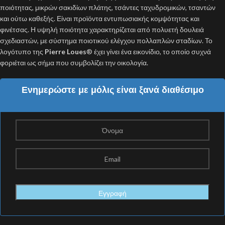
ποιότητας, μικρών σακιδίων πλάτης, τσάντες ταχυδρομικών, τσαντών
και ούτω καθεξής. Είναι προϊόντα εντυπωσιακής κομψότητας και
φινέτσας. Η υψηλή ποιότητα χαρακτηρίζεται από πολυετή δουλειά
σχεδιαστών, με σύστημα ποιοτικού ελέγχου πολλαπλών σταδίων. Το
λογότυπο της
Pierre Loues
® έχει γίνει ένα εικονίδιο, το οποίο συχνά
φοριέται ως σήμα που συμβολίζει την οικολογία.
Ενημερώστε με μόλις είναι ξανά διαθέσιμο