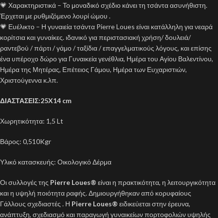
💗 Χαρακτηριστικά – Το μοναδικό σχέδιο κάνει τη τσάντα ασυνήθιστη.
Έρχεται με ρυθμιζόμενο λουρί ώμου .
💗 Ευέλικτο – Η γυναιεία τσάντα Pierre Loues είναι κατάλληλη για νεαρά
κορίτσια και γυναίκες. ιδανικό για περιστασιακή χρήση/ δουλειά/
ραντεβού / πάρτι / γάμο / ταξίδια / επαγγελματικούς λόγους, και επίσης
ένα υπέροχο δώρο για Γυναικεία γενέθλια, Ημέρα του Αγίου Βαλεντίνου,
Ημέρα της Μητέρας, Επέτειος Γάμου, Ημέρα των Ευχαριστιών,
Χριστούγεννα κ.λπ.
ΔΙΑΣΤΑΣΕΙΣ:25X14 cm
Χωρητικότητα: 1,5 Lt
Βάρος: 0,510Kgr
Υλικό κατασκευής: Οικολογικό Δέρμα
Οι συλλογές της
Pierre Loues
®
είναι η πρακτικότητα, η λειτουργικότητα
και η υψηλή ποιότητα ραφής. Δημιουργήθηκαν από κορυφαίους
Γάλλους σχεδιαστές . Η
Pierre Loues®
ειδικεύεται στην έρευνα,
ανάπτυξη, σχεδιασμό και παραγωγή γυναικείων πορτοφολιών υψηλής