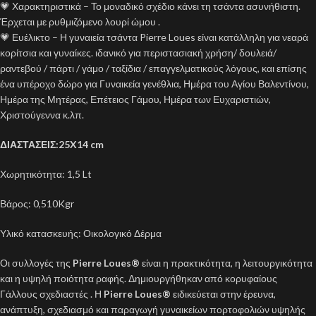
💗 Χαρακτηριστικά – Το μοναδικό σχέδιο κάνει τη τσάντα ασυνήθιστη.
Έρχεται με ρυθμιζόμενο λουρί ώμου .
💗 Ευέλικτο – Η γυναιεία τσάντα Pierre Loues είναι κατάλληλη για νεαρά
κορίτσια και γυναίκες. ιδανικό για περιστασιακή χρήση/ δουλειά/
ραντεβού / πάρτι / γάμο / ταξίδια / επαγγελματικούς λόγους, και επίσης
ένα υπέροχο δώρο για Γυναικεία γενέθλια, Ημέρα του Αγίου Βαλεντίνου,
Ημέρα της Μητέρας, Επέτειος Γάμου, Ημέρα των Ευχαριστιών,
Χριστούγεννα κ.λπ.
ΔΙΑΣΤΑΣΕΙΣ:25X14 cm
Χωρητικότητα: 1,5 Lt
Βάρος: 0,510Kgr
Υλικό κατασκευής: Οικολογικό Δέρμα
Οι συλλογές της
Pierre Loues
®
είναι η πρακτικότητα, η λειτουργικότητα
και η υψηλή ποιότητα ραφής. Δημιουργήθηκαν από κορυφαίους
Γάλλους σχεδιαστές . Η
Pierre Loues®
ειδικεύεται στην έρευνα,
ανάπτυξη, σχεδιασμό και παραγωγή γυναικείων πορτοφολιών υψηλής