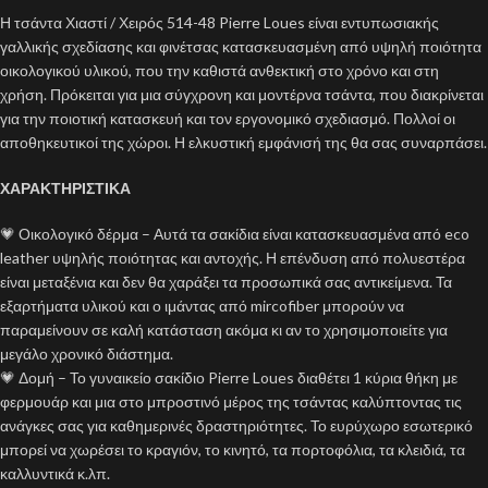
Η τσάντα Χιαστί / Χειρός 514-48 Pierre Loues είναι εντυπωσιακής
γαλλικής σχεδίασης και φινέτσας κατασκευασμένη από υψηλή ποιότητα
οικολογικού υλικού, που την καθιστά ανθεκτική στο χρόνο και στη
χρήση. Πρόκειται για μια σύγχρονη και μοντέρνα τσάντα, που διακρίνεται
για την ποιοτική κατασκευή και τον εργονομικό σχεδιασμό. Πολλοί οι
αποθηκευτικοί της χώροι. Η ελκυστική εμφάνισή της θα σας συναρπάσει.
ΧΑΡΑΚΤΗΡΙΣΤΙΚΑ
💗 Οικολογικό δέρμα – Αυτά τα σακίδια είναι κατασκευασμένα από eco
leather υψηλής ποιότητας και αντοχής. Η επένδυση από πολυεστέρα
είναι μεταξένια και δεν θα χαράξει τα προσωπικά σας αντικείμενα. Τα
εξαρτήματα υλικού και ο ιμάντας από mircofiber μπορούν να
παραμείνουν σε καλή κατάσταση ακόμα κι αν το χρησιμοποιείτε για
μεγάλο χρονικό διάστημα.
💗 Δομή – Το γυναικείο σακίδιο Pierre Loues διαθέτει 1 κύρια θήκη με
φερμουάρ και μια στο μπροστινό μέρος της τσάντας καλύπτοντας τις
ανάγκες σας για καθημερινές δραστηριότητες. Το ευρύχωρο εσωτερικό
μπορεί να χωρέσει το κραγιόν, το κινητό, τα πορτοφόλια, τα κλειδιά, τα
καλλυντικά κ.λπ.