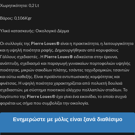
Χωρητικότητα: 0,2 Lt
Βάρος: 0,106Kgr
Υλικό κατασκευής: Οικολογικό Δέρμα
Οι συλλογές της
Pierre Loues
®
είναι η πρακτικότητα, η λειτουργικότητα
και η υψηλή ποιότητα ραφής. Δημιουργήθηκαν από κορυφαίους
Γάλλους σχεδιαστές . Η
Pierre Loues®
ειδικεύεται στην έρευνα,
ανάπτυξη, σχεδιασμό και παραγωγή γυναικείων πορτοφολιών υψηλής
ποιότητας, μικρών σακιδίων πλάτης, τσάντες ταχυδρομικών, τσαντών
και ούτω καθεξής. Είναι προϊόντα εντυπωσιακής κομψότητας και
φινέτσας. Η υψηλή ποιότητα χαρακτηρίζεται από πολυετή δουλειά
σχεδιαστών, με σύστημα ποιοτικού ελέγχου πολλαπλών σταδίων. Το
λογότυπο της
Pierre Loues
® έχει γίνει ένα εικονίδιο, το οποίο συχνά
φοριέται ως σήμα που συμβολίζει την οικολογία.
Ενημερώστε με μόλις είναι ξανά διαθέσιμο