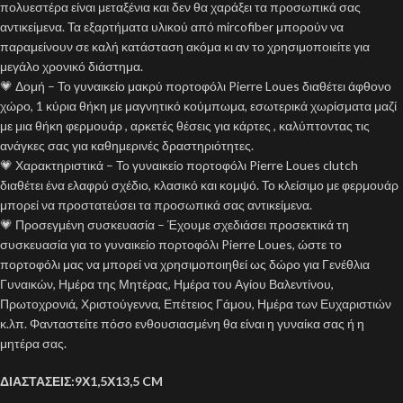
πολυεστέρα είναι μεταξένια και δεν θα χαράξει τα προσωπικά σας
αντικείμενα. Τα εξαρτήματα υλικού από mircofiber μπορούν να
παραμείνουν σε καλή κατάσταση ακόμα κι αν το χρησιμοποιείτε για
μεγάλο χρονικό διάστημα.
💗 Δομή – Το γυναικείο μακρύ πορτοφόλι Pierre Loues διαθέτει άφθονο
χώρο, 1 κύρια θήκη με μαγνητικό κούμπωμα, εσωτερικά χωρίσματα μαζί
με μια θήκη φερμουάρ , αρκετές θέσεις για κάρτες , καλύπτοντας τις
ανάγκες σας για καθημερινές δραστηριότητες.
💗 Χαρακτηριστικά – Το γυναικείο πορτοφόλι Pierre Loues clutch
διαθέτει ένα ελαφρύ σχέδιο, κλασικό και κομψό. Το κλείσιμο με φερμουάρ
μπορεί να προστατεύσει τα προσωπικά σας αντικείμενα.
💗 Προσεγμένη συσκευασία – Έχουμε σχεδιάσει προσεκτικά τη
συσκευασία για το γυναικείο πορτοφόλι Pierre Loues, ώστε το
πορτοφόλι μας να μπορεί να χρησιμοποιηθεί ως δώρο για Γενέθλια
Γυναικών, Ημέρα της Μητέρας, Ημέρα του Αγίου Βαλεντίνου,
Πρωτοχρονιά, Χριστούγεννα, Επέτειος Γάμου, Ημέρα των Ευχαριστιών
κ.λπ. Φανταστείτε πόσο ενθουσιασμένη θα είναι η γυναίκα σας ή η
μητέρα σας.
ΔΙΑΣΤΑΣΕΙΣ:9Χ1,5Χ13,5 CM