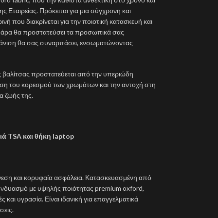
 Εταιρείας. Πρόκειται για μια σύγχρονη και
νή που διακρίνεται για την ποιοτική κατασκευή και
η άρα θα προστατεύσει τα προσωπικά σας
μφάνιση θα σας συναρπάσει, ενσωματώνοντας
ης βαλίτσας προστατεύεται από την υπεριώδη
ρηση του κορεσμού των χρωμάτων και την αντοχή στη
α ζωής της.
ιά TSA και θήκη laptop
άνεση και κορυφαία ασφάλεια. Κατασκευασμένη από
συνδυασμό με υψηλής ποιότητας premium oxford,
ές και υγρασία. Είναι ιδανική για επαγγελματικά
σεις.