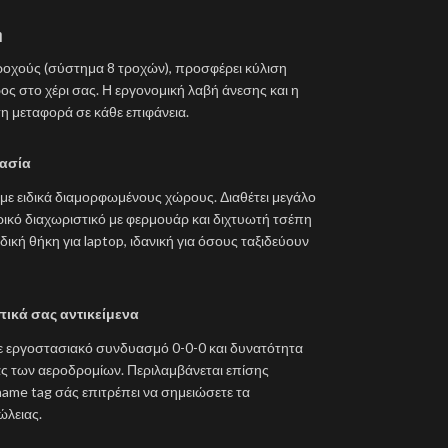
η
ροχούς (σύστημα 8 τροχών), προσφέρει κύλιση
 στο χέρι σας. Η εργονομική λαβή άνεσης και η
η μεταφορά σε κάθε επιφάνεια.
ασία
με ειδικά διαμορφωμένους χώρους. Διαθέτει μεγάλο
ρικό διαχωριστικό με φερμουάρ και διχτυωτή τσέπη
ιδική θήκη για laptop, ιδανική για όσους ταξιδεύουν
ικά σας αντικείμενα
 εργοστασιακό συνδυασμό 0-0-0 και δυνατότητα
ας των αεροδρομίων. Περιλαμβάνεται επίσης
name tag σάς επιτρέπει να σημειώσετε τα
ώλειας.