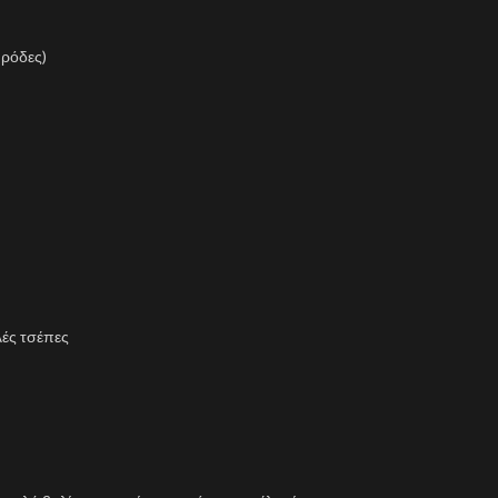
ς ρόδες)
λές τσέπες