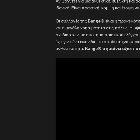
Αν ψάχνετε για μια ανθεκτική, ευέλικτη και 
ιδανικό. Είναι πρακτική, κομψή και έτοιμη 
Οι συλλογές της
Bange®
είναι η πρακτικότ
και η μεγάλη χρησιμότητα στις πόλεις. Η υ
σχεδιαστών, με σύστημα ποιοτικού ελέγχο
έχει γίνει ένα εικονίδιο, το οποίο συχνά φο
ανθεκτικότητα.
Bange® σημαίνει αξιοπιστ