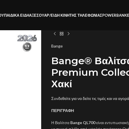
ΟΥ
ΠΑΙΔΙΚΑ ΕΙΔΗ
ΑΞΕΣΟΥΑΡ/ΕΙΔΗ ΚΙΝΗΤΗΣ ΤΗΛΕΦΩΝΙΑΣ
POWERBANK
Bange
Bange® Βαλίτσ
Premium Collec
Χακί
Συνδεθείτε για να δείτε τις τιμές και να αγορ
ΠΕΡΙΓΡΑΦΗ
Η Βαλίτσα
Bange QL700
είναι εντυπωσιακή
με πυκνή πλέξη από υψηλής ποιότητας Oxfor