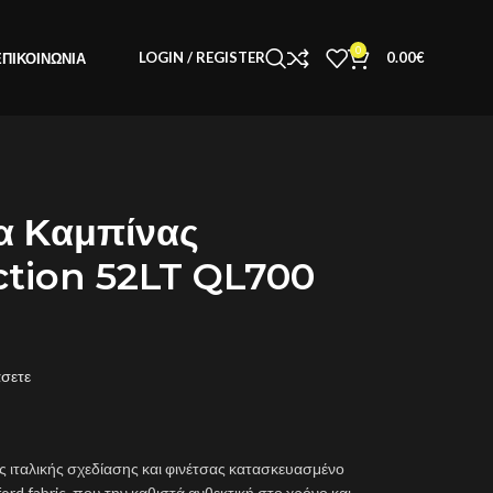
0
LOGIN / REGISTER
0.00
€
ΕΠΙΚΟΙΝΩΝΊΑ
α Καμπίνας
tion 52LT QL700
άσετε
ς ιταλικής σχεδίασης και φινέτσας κατασκευασμένο
d fabric, που την καθιστά ανθεκτική στο χρόνο και