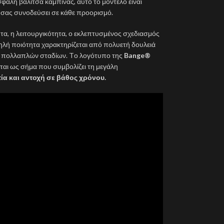
ασφαλή βαλίτσα καμπίνας, αυτό το μοντέλο είναι
να σας συνοδεύσει σε κάθε προορισμό.
ητα, η λειτουργικότητα, ο εκλεπτυσμένος σχεδιασμός
ψηλή ποιότητα χαρακτηρίζεται από πολυετή δουλειά
υ πολλαπλών σταδίων. Tο λογότυπο της
Bange®
ριέται ως σήμα που συμβολίζει τη μεγάλη
ία και αντοχή σε βάθος χρόνου.