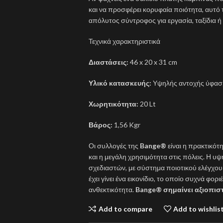
και να προσφέρει κορυφαία ποιότητα, αυτό τ
απόλυτος σύντροφος για εργασία, ταξίδια ή
Τεχνικά χαρακτηριστικά
Διαστάσεις:
46 x 20 x 31 cm
Υλικό κατασκευής:
Υψηλής αντοχής ύφασμ
Χωρητικότητα:
20 Lt
Βάρος:
1,56 Kgr
Οι συλλογές της
Bange®
είναι η πρακτικότ
και η μεγάλη χρησιμότητα στις πόλεις. Η υ
σχεδιαστών, με σύστημα ποιοτικού ελέγχο
έχει γίνει ένα εικονίδιο, το οποίο συχνά φο
ανθεκτικότητα.
Bange® σημαίνει αξιοπιστ
Add to compare
Add to wishlis