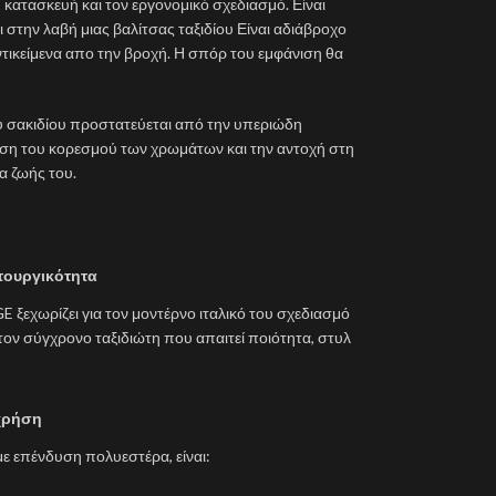
ή κατασκευή και τον εργονομικό σχεδιασμό. Είναι
στην λαβή μιας βαλίτσας ταξιδίου Είναι αδιάβροχο
ικείμενα απο την βροχή. Η σπόρ του εμφάνιση θα
ου σακιδίου προστατεύεται από την υπεριώδη
ρηση του κορεσμού των χρωμάτων και την αντοχή στη
α ζωής του.
ιτουργικότητα
 ξεχωρίζει για τον μοντέρνο ιταλικό του σχεδιασμό
 τον σύγχρονο ταξιδιώτη που απαιτεί ποιότητα, στυλ
 χρήση
 επένδυση πολυεστέρα, είναι: