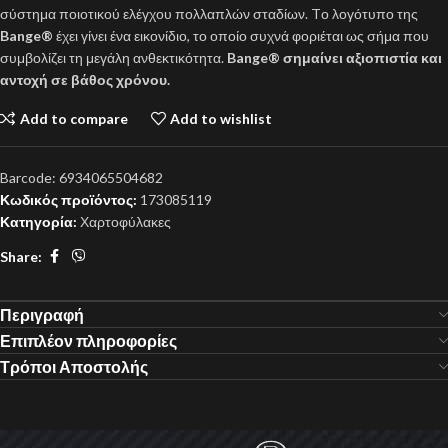
σύστημα ποιοτικού ελέγχου πολλαπλών σταδίων. Tο λογότυπο της
Bange®
έχει γίνει ένα εικονίδιο, το οποίο συχνά φοριέται ως σήμα που
συμβολίζει τη μεγάλη ανθεκτικότητα.
Bange® σημαίνει αξιοπιστία και
αντοχή σε βάθος χρόνου.
Add to compare
Add to wishlist
Barcode:
6934065504682
Κωδικός προϊόντος:
173085119
Κατηγορία:
Χαρτοφύλακες
Share:
Περιγραφή
Επιπλέον πληροφορίες
Τρόποι Αποστολής