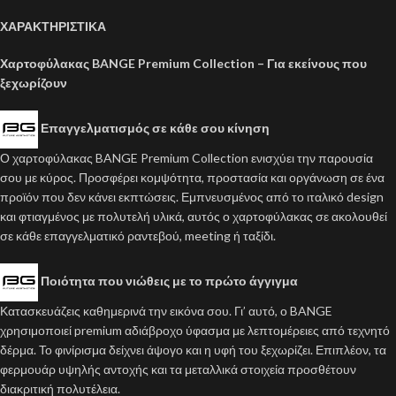
ΧΑΡΑΚΤΗΡΙΣΤΙΚΑ
Χαρτοφύλακας BANGE Premium Collection – Για εκείνους που
ξεχωρίζουν
Επαγγελματισμός σε κάθε σου κίνηση
Ο χαρτοφύλακας BANGE Premium Collection ενισχύει την παρουσία
σου με κύρος. Προσφέρει κομψότητα, προστασία και οργάνωση σε ένα
προϊόν που δεν κάνει εκπτώσεις. Εμπνευσμένος από το ιταλικό design
και φτιαγμένος με πολυτελή υλικά, αυτός ο χαρτοφύλακας σε ακολουθεί
σε κάθε επαγγελματικό ραντεβού, meeting ή ταξίδι.
Ποιότητα που νιώθεις με το πρώτο άγγιγμα
Κατασκευάζεις καθημερινά την εικόνα σου. Γι’ αυτό, ο BANGE
χρησιμοποιεί premium αδιάβροχο ύφασμα με λεπτομέρειες από τεχνητό
δέρμα. Το φινίρισμα δείχνει άψογο και η υφή του ξεχωρίζει. Επιπλέον, τα
φερμουάρ υψηλής αντοχής και τα μεταλλικά στοιχεία προσθέτουν
διακριτική πολυτέλεια.