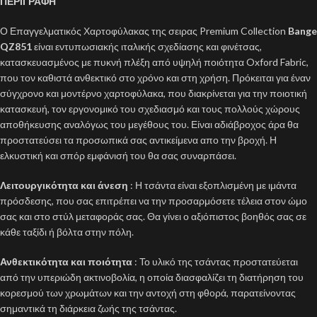
ΠΕΡΙΓΡΑΦΗ
Ο Επαγγελματικός Χαρτοφύλακας της σειρας Premium Collection
Bange
QZ851
είναι εντυπωσιακής ιταλικής σχεδίασης και φινέτσας,
κατασκευασμένος με πυκνή πλέξη από υψηλή ποιότητα Oxford Fabric,
που τον καθιστά ανθεκτικό στο χρόνο και στη χρήση. Πρόκειται για έναν
σύγχρονο και μοντέρνο χαρτοφύλακα, που διακρίνεται για την ποιοτική
κατασκευή, τον εργονομικό του σχεδιασμό και τους πολλούς χώρους
αποθήκευσης αναλόγως του μεγέθους του. Είναι αδιάβροχος άρα θα
προστατεύσει τα προσωπικά σας αντικείμενα απο την βροχή. Η
ελκυστική και σπόρ εμφάνισή του θα σας συναρπάσει.
Λειτουργικότητα και άνεση
: Η τσάντα είναι εξοπλισμένη με ιμάντα
πρόσδεσης, που σας επιτρέπει να την προσαρμόσετε τέλεια στον ώμο
σας και στο στύλ μεταφοράς σας. Θα γίνει ο αξιόπιστος βοηθός σας σε
κάθε ταξίδι ή βόλτα στην πόλη.
Ανθεκτικότητα και ποιότητα
: Το υλικό της τσάντας προστατεύεται
από την υπεριώδη ακτινοβολία, η οποία διασφαλίζει τη διατήρηση του
κορεσμού των χρωμάτων και την αντοχή στη φθορά, παρατείνοντας
σημαντικά τη διάρκεια ζωής της τσάντας.