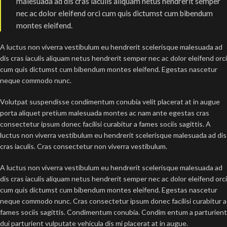
malesuada ad dis cras iaculis aliquam netus hendrerit semper
nec ac dolor eleifend orci cum quis dictumst cum bibendum
montes eleifend.
A luctus non viverra vestibulum eu hendrerit scelerisque malesuada ad
dis cras iaculis aliquam netus hendrerit semper nec ac dolor eleifend orci
cum quis dictumst cum bibendum montes eleifend. Egestas nascetur
neque commodo nunc.
Volutpat suspendisse condimentum conubia velit placerat at in augue
porta aliquet pretium malesuada montes ac nam ante egestas cras
consectetur ipsum donec facilisi curabitur a fames sociis sagittis. A
luctus non viverra vestibulum eu hendrerit scelerisque malesuada ad dis
cras iaculis. Cras consectetur non viverra vestibulum.
A luctus non viverra vestibulum eu hendrerit scelerisque malesuada ad
dis cras iaculis aliquam netus hendrerit semper nec ac dolor eleifend orci
cum quis dictumst cum bibendum montes eleifend. Egestas nascetur
neque commodo nunc. Cras consectetur ipsum donec facilisi curabitur a
fames sociis sagittis. Condimentum conubia. Condim entum a parturient
dui parturient vulputate vehicula dis mi placerat at in augue.