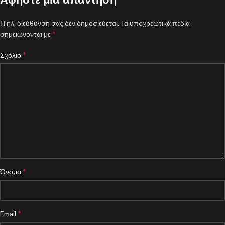
Η ηλ. διεύθυνση σας δεν δημοσιεύεται.
Τα υποχρεωτικά πεδία
*
σημειώνονται με
*
Σχόλιο
*
Όνομα
*
Email