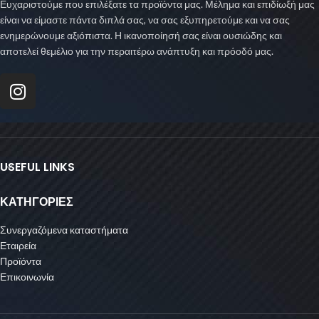
Ευχαριστούμε που επιλέξατε τα προϊόντα μας. Μέλημα και επιδίωξή μας
είναι να είμαστε πάντα διπλά σας, να σας εξυπηρετούμε και να σας
ενημερώνουμε αξιόπιστα. Η ικανοποίησή σας είναι ουσιώδης και
αποτελεί θεμέλιο για την περαιτέρω ανάπτυξη και πρόοδό μας.
USEFUL LINKS
ΚΑΤΗΓΟΡΙΕΣ
Συνεργαζόμενα καταστήματα
Εταιρεία
Προϊόντα
Επικοινωνία