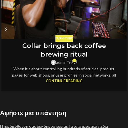
FURNITURE
Collar brings back coffee
brewing ritual
0
admin
When it's about controlling hundreds of articles, product
pages for web shops, or user profiles in social networks, all
CONTINUE READING
Αφήστε μια απάντηση
Η ηλ. διεύθυνση σας δεν δημοσιεύεται.
Τα υποχρεωτικά πεδία