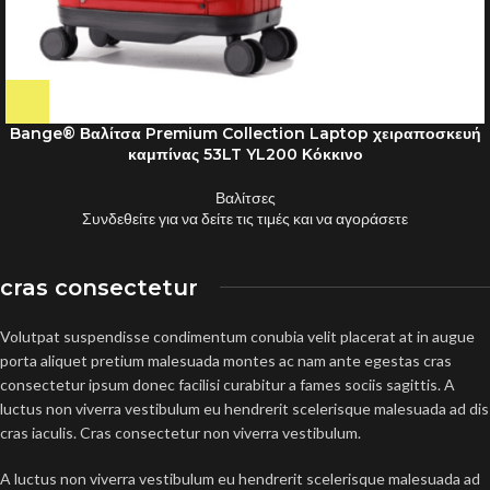
Bange® Βαλίτσα Premium Collection Laptop χειραποσκευή
καμπίνας 53LT YL200 Κόκκινο
Βαλίτσες
Συνδεθείτε για να δείτε τις τιμές και να αγοράσετε
cras consectetur
Volutpat suspendisse condimentum conubia velit placerat at in augue
porta aliquet pretium malesuada montes ac nam ante egestas cras
consectetur ipsum donec facilisi curabitur a fames sociis sagittis. A
luctus non viverra vestibulum eu hendrerit scelerisque malesuada ad dis
cras iaculis. Cras consectetur non viverra vestibulum.
A luctus non viverra vestibulum eu hendrerit scelerisque malesuada ad