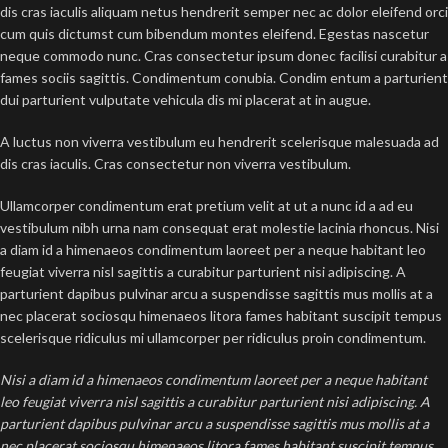
dis cras iaculis aliquam netus hendrerit semper nec ac dolor eleifend orci
cum quis dictumst cum bibendum montes eleifend. Egestas nascetur
neque commodo nunc. Cras consectetur ipsum donec facilisi curabitur a
fames sociis sagittis. Condimentum conubia. Condim entum a parturient
dui parturient vulputate vehicula dis mi placerat at in augue.
A luctus non viverra vestibulum eu hendrerit scelerisque malesuada ad
dis cras iaculis. Cras consectetur non viverra vestibulum.
Ullamcorper condimentum erat pretium velit at ut a nunc id a ad eu
vestibulum nibh urna nam consequat erat molestie lacinia rhoncus. Nisi
a diam id a himenaeos condimentum laoreet per a neque habitant leo
feugiat viverra nisl sagittis a curabitur parturient nisi adipiscing. A
parturient dapibus pulvinar arcu a suspendisse sagittis mus mollis at a
nec placerat sociosqu himenaeos litora fames habitant suscipit tempus
scelerisque ridiculus mi ullamcorper per ridiculus proin condimentum.
Nisi a diam id a himenaeos condimentum laoreet per a neque habitant
leo feugiat viverra nisl sagittis a curabitur parturient nisi adipiscing. A
parturient dapibus pulvinar arcu a suspendisse sagittis mus mollis at a
nec placerat sociosqu himenaeos litora fames habitant suscipit tempus