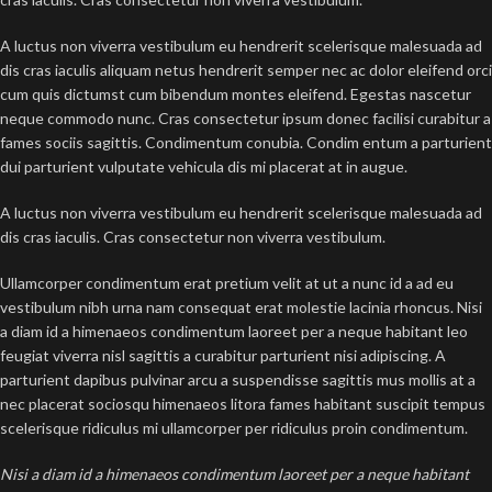
A luctus non viverra vestibulum eu hendrerit scelerisque malesuada ad
dis cras iaculis aliquam netus hendrerit semper nec ac dolor eleifend orci
cum quis dictumst cum bibendum montes eleifend. Egestas nascetur
neque commodo nunc. Cras consectetur ipsum donec facilisi curabitur a
fames sociis sagittis. Condimentum conubia. Condim entum a parturient
dui parturient vulputate vehicula dis mi placerat at in augue.
A luctus non viverra vestibulum eu hendrerit scelerisque malesuada ad
dis cras iaculis. Cras consectetur non viverra vestibulum.
Ullamcorper condimentum erat pretium velit at ut a nunc id a ad eu
vestibulum nibh urna nam consequat erat molestie lacinia rhoncus. Nisi
a diam id a himenaeos condimentum laoreet per a neque habitant leo
feugiat viverra nisl sagittis a curabitur parturient nisi adipiscing. A
parturient dapibus pulvinar arcu a suspendisse sagittis mus mollis at a
nec placerat sociosqu himenaeos litora fames habitant suscipit tempus
scelerisque ridiculus mi ullamcorper per ridiculus proin condimentum.
Nisi a diam id a himenaeos condimentum laoreet per a neque habitant