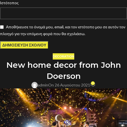
Ιστότοπος
Αποθήκευσε το όνομά μου, email, και τον ιστότοπο μου σε αυτόν τον
πλοηγό για την επόμενη φορά που θα σχολιάσω.
DECORATION
New home decor from John
Doerson
0
admin
On 26 Αυγούστου 2021