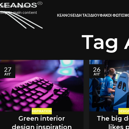
Skip to navigation
Skip to main content
KEANOS
ΕΙΔΗ ΤΑΞΙΔΙΟΥ
ΦΑΚΟΙ ΦΩΤΙΣΜ
Tag 
27
26
ΑΥΓ
ΑΥΓ
INSPIRATION
DESIG
Green interior
The big d
design inspiration
likes 