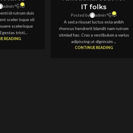
0
IT folks
admin
tenti id rutrum duis
0
Posted by
admin
ent sceler isque sit
A sed a risusat luctus esta anibh
suere scelerisque
rhoncus hendrerit blandit nam rutrum
Egestas tristi...
sitmiad hac. Cras a vestibulum a varius
E READING
adipiscing ut dignissim ...
CONTINUE READING