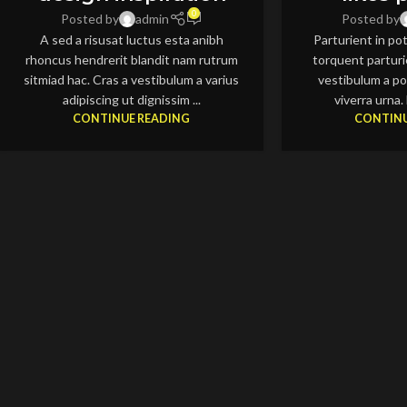
0
Posted by
admin
Posted by
A sed a risusat luctus esta anibh
Parturient in po
rhoncus hendrerit blandit nam rutrum
torquent parturi
sitmiad hac. Cras a vestibulum a varius
vestibulum a po
adipiscing ut dignissim ...
viverra urna. 
CONTINUE READING
CONTINU