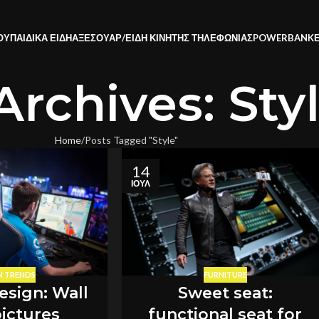
ΟΥ
ΠΑΙΔΙΚΑ ΕΙΔΗ
ΑΞΕΣΟΥΑΡ/ΕΙΔΗ ΚΙΝΗΤΗΣ ΤΗΛΕΦΩΝΙΑΣ
POWERBANK
Archives: Sty
Home
Posts Tagged "Style"
14
ΙΟΎΛ
N TRENDS
FURNITURE
esign: Wall
Sweet seat:
pictures
functional seat for