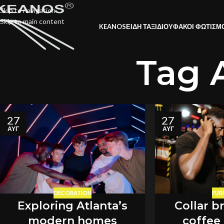
Skip to navigation
Skip to main content
KEANOS
ΕΙΔΗ ΤΑΞΙΔΙΟΥ
ΦΑΚΟΙ ΦΩΤΙΣΜ
Tag 
27
27
ΑΥΓ
ΑΥΓ
DECORATION
FUR
Exploring Atlanta’s
Collar b
modern homes
coffee