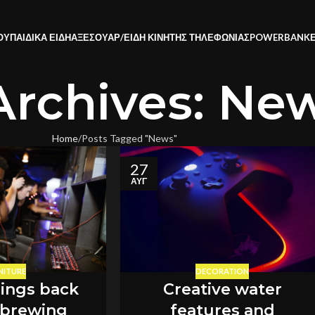
ΟΥ
ΠΑΙΔΙΚΑ ΕΙΔΗ
ΑΞΕΣΟΥΑΡ/ΕΙΔΗ ΚΙΝΗΤΗΣ ΤΗΛΕΦΩΝΙΑΣ
POWERBANK
Archives: Ne
Home
Posts Tagged "News"
27
ΑΥΓ
NITURE
DECORATION
rings back
Creative water
 brewing
features and