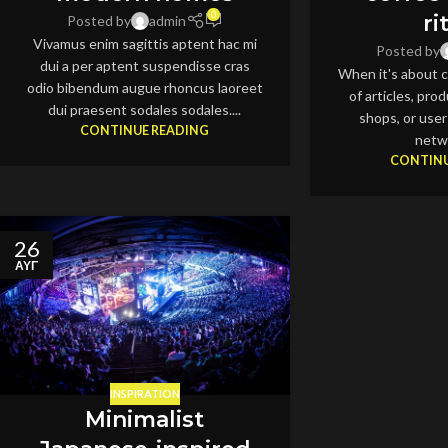
0
ri
Posted by
admin
Vivamus enim sagittis aptent hac mi
Posted by
dui a per aptent suspendisse cras
When it's about c
odio bibendum augue rhoncus laoreet
of articles, pr
dui praesent sodales sodales....
shops, or user 
CONTINUE READING
netwo
CONTINU
26
ΑΥΓ
INSPIRATION
Minimalist