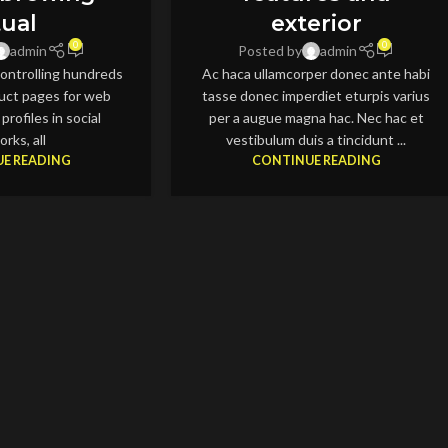
tual
exterior
0
0
admin
Posted by
admin
ontrolling hundreds
Ac haca ullamcorper donec ante habi
oduct pages for web
tasse donec imperdiet eturpis varius
profiles in social
per a augue magna hac. Nec hac et
rks, all
vestibulum duis a tincidunt ...
E READING
CONTINUE READING