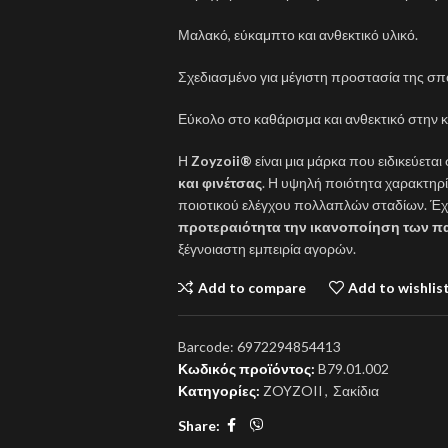
Μαλακό, εύκαμπτο και ανθεκτικό υλικό.
Σχεδιασμένο για μέγιστη προστασία της σπ
Εύκολο στο καθάρισμα και ανθεκτικό στην 
Η
Zoyzoii®
είναι μια μάρκα που ειδικεύεται
και φινέτσας
. Η υψηλή ποιότητα χαρακτηρ
ποιοτικού ελέγχου πολλαπλών σταδίων. Έχε
προτεραιότητα την ικανοποίηση των π
ξέγνοιαστη εμπειρία αγορών.
Add to compare
Add to wishlis
Barcode:
6972294854413
Κωδικός προϊόντος:
B79.01.002
Κατηγορίες:
ZOYZOII
,
Σακίδια
Share: