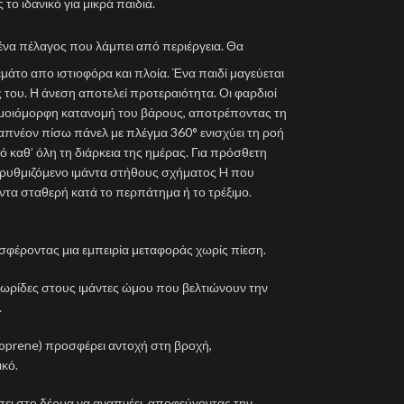
ο ιδανικό για μικρά παιδιά.
ε ένα πέλαγος που λάμπει από περιέργεια. Θα
γεμάτο απο ιστιοφόρα και πλοία. Ένα παιδί μαγεύεται
 του. Η άνεση αποτελεί προτεραιότητα. Οι φαρδιοί
μοιόμορφη κατανομή του βάρους, αποτρέποντας τη
πνέον πίσω πάνελ με πλέγμα 360° ενισχύει τη ροή
ό καθ’ όλη τη διάρκεια της ημέρας. Για πρόσθετη
ν ρυθμιζόμενο ιμάντα στήθους σχήματος H που
άντα σταθερή κατά το περπάτημα ή το τρέξιμο.
οσφέροντας μια εμπειρία μεταφοράς χωρίς πίεση.
 λωρίδες στους ιμάντες ώμου που βελτιώνουν την
.
prene) προσφέρει αντοχή στη βροχή,
ικό.
ει στο δέρμα να αναπνέει, αποφεύγοντας την