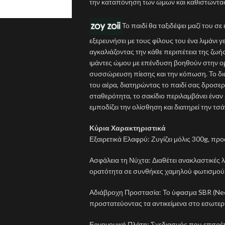
την καταπόνηση των ώμων και καθιστώντας τ
Το παιδί θα ταξιδέψει μαζί του σ
εξερευνήσει με τους φίλους του ένα λιμάνι 
αγκαλιάζοντας την κάθε περιπέτεια της ζωής
ιμάντες ώμου με επένδυση βοηθούν στην ο
συσσώρευση πίεσης και την κόπωση. Το δια
του αέρα, διατηρώντας το παιδί σας δροσερ
σταθερότητα, το σακίδιο περιλαμβάνει ένα
εμποδίζει την ολίσθηση και διατηρεί την τσ
Κύρια Χαρακτηριστικά
Εξαιρετικά Ελαφρύ: Ζυγίζει μόλις 300g, πρ
Ασφάλεια τη Νύχτα: Διαθέτει ανακλαστικές
ορατότητα σε συνθήκες χαμηλού φωτισμού
Αδιάβροχη Προστασία: Το ύφασμα SBR (Neo
προστατεύοντας τα αντικείμενα στο εσωτερ
Εργονομική Πλάτη: Σχεδιασμός που επιτρέπ