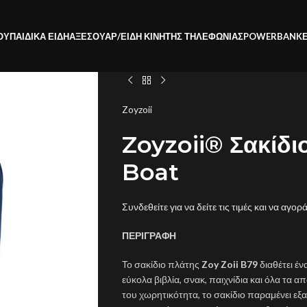
ΟΥ
ΠΑΙΔΙΚΑ ΕΙΔΗ
ΑΞΕΣΟΥΑΡ/ΕΙΔΗ ΚΙΝΗΤΗΣ ΤΗΛΕΦΩΝΙΑΣ
POWERBANK
Zoyzoii
Zoyzoii® Σακίδι
Boat
Συνδεθείτε για να δείτε τις τιμές και να αγορ
ΠΕΡΙΓΡΑΦΗ
Το σακίδιο πλάτης
Zoy Zoii B79
διαθέτει έ
εύκολα βιβλία, σνακ, παιχνίδια και όλα τα α
του χωρητικότητα, το σακίδιο παραμένει εξ