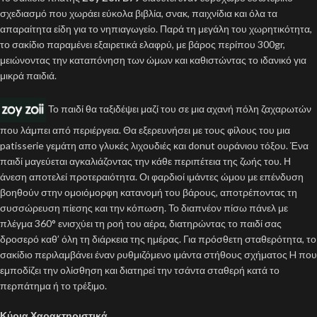
σχεδιασμό που χωράει εύκολα βιβλία, σνακ, παιχνίδια και όλα τα
απαραίτητα είδη για το νηπιαγωγείο. Παρά τη μεγάλη του χωρητικότητα,
το σακίδιο παραμένει εξαιρετικά ελαφρύ, με βάρος περίπου 300gr,
μειώνοντας την καταπόνηση των ώμων και καθιστώντας το ιδανικό για
μικρά παιδιά.
Το παιδί θα ταξιδέψει μαζί του σε μια αχανή πόλη ζαχαρωτών
που λάμπει από περιέργεια. Θα εξερευνήσει με τους φίλους του μια
patisserie γεμάτη απο γλυκές λιχουδιές και donut ουράνιου τόξου. Ένα
παιδί μαγεύεται αγκαλιάζοντας την κάθε περιπέτεια της ζωής του. Η
άνεση αποτελεί προτεραιότητα. Οι φαρδιοί ιμάντες ώμου με επένδυση
βοηθούν στην ομοιόμορφη κατανομή του βάρους, αποτρέποντας τη
συσσώρευση πίεσης και την κόπωση. Το διαπνέον πίσω πάνελ με
πλέγμα 360° ενισχύει τη ροή του αέρα, διατηρώντας το παιδί σας
δροσερό καθ’ όλη τη διάρκεια της ημέρας. Για πρόσθετη σταθερότητα, το
σακίδιο περιλαμβάνει έναν ρυθμιζόμενο ιμάντα στήθους σχήματος H που
εμποδίζει την ολίσθηση και διατηρεί την τσάντα σταθερή κατά το
περπάτημα ή το τρέξιμο.
Κύρια Χαρακτηριστικά