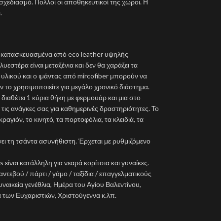
σχεδιασμό. Πολλοί οι αποθηκευτικοί της χώροι. Η
.
αι κατασκευασμένα από eco leather υψηλής
εστέρα είναι μεταξένια και δεν θα χαράξει τα
υλικού και ο ιμάντας από mircofiber μπορούν να
 το χρησιμοποιείτε για μεγάλο χρονικό διάστημα.
 διαθέτει 1 κύρια θήκη με φερμουάρ και μια στο
ις ανάγκες σας για καθημερινές δραστηριότητες. Το
αγιόν, το κινητό, τα πορτοφόλια, τα κλειδιά, τα
νει τη τσάντα ασυνήθιστη. Έρχεται με ρυθμιζόμενο
s είναι κατάλληλη για νεαρά κορίτσια και γυναίκες.
ντεβού / πάρτι / γάμο / ταξίδια / επαγγελματικούς
ναικεία γενέθλια, Ημέρα του Αγίου Βαλεντίνου,
 των Ευχαριστιών, Χριστούγεννα κ.λπ.