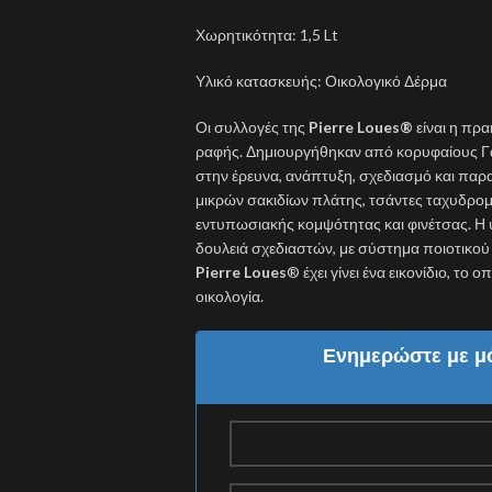
Χωρητικότητα: 1,5 Lt
Υλικό κατασκευής: Οικολογικό Δέρμα
Οι συλλογές της
Pierre Loues
®
είναι η πρα
ραφής. Δημιουργήθηκαν από κορυφαίους Γά
στην έρευνα, ανάπτυξη, σχεδιασμό και πα
μικρών σακιδίων πλάτης, τσάντες ταχυδρομι
εντυπωσιακής κομψότητας και φινέτσας. Η
δουλειά σχεδιαστών, με σύστημα ποιοτικο
Pierre Loues
® έχει γίνει ένα εικονίδιο, το
οικολογία.
Ενημερώστε με μό