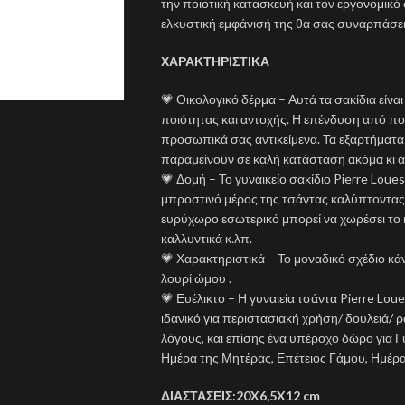
την ποιοτική κατασκευή και τον εργονομικό 
ελκυστική εμφάνισή της θα σας συναρπάσει
ΧΑΡΑΚΤΗΡΙΣΤΙΚΑ
💗 Οικολογικό δέρμα – Αυτά τα σακίδια είν
ποιότητας και αντοχής. Η επένδυση από πολυ
προσωπικά σας αντικείμενα. Τα εξαρτήματα 
παραμείνουν σε καλή κατάσταση ακόμα κι αν
💗 Δομή – Το γυναικείο σακίδιο Pierre Loues
μπροστινό μέρος της τσάντας καλύπτοντας τ
ευρύχωρο εσωτερικό μπορεί να χωρέσει το κρ
καλλυντικά κ.λπ.
💗 Χαρακτηριστικά – Το μοναδικό σχέδιο κά
λουρί ώμου .
💗 Ευέλικτο – Η γυναιεία τσάντα Pierre Loue
ιδανικό για περιστασιακή χρήση/ δουλειά/ ρα
λόγους, και επίσης ένα υπέροχο δώρο για Γυ
Ημέρα της Μητέρας, Επέτειος Γάμου, Ημέρα
ΔΙΑΣΤΑΣΕΙΣ:20X6,5X12 cm