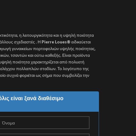
κτικότητα, η λειτουργικότητα και η υψηλή ποιότητα
λλους σχεδιαστές . Η
Pierre Loues®
ειδικεύεται
ραγωγή γυναικείων πορτοφολιών υψηλής ποιότητας,
κών, τσαντών και ούτω καθεξής. Είναι προϊόντα
 υψηλή ποιότητα χαρακτηρίζεται από πολυετή
ύ ελέγχου πολλαπλών σταδίων. Το λογότυπο της
 οποίο συχνά φοριέται ως σήμα που συμβολίζει την
λις είναι ξανά διαθέσιμο