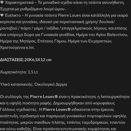
💗 Χαρακτηριστικά – Το μοναδικό σχέδιο κάνει τη τσάντα ασυνήθιστη.
Έρχεται με ρυθμιζόμενο λουρί ώμου .
💗 Ευέλικτο – Η γυναιεία τσάντα Pierre Loues είναι κατάλληλη για νεαρά
κορίτσια και γυναίκες. ιδανικό για περιστασιακή χρήση/ δουλειά/
ραντεβού / πάρτι / γάμο / ταξίδια / επαγγελματικούς λόγους, και επίσης
ένα υπέροχο δώρο για Γυναικεία γενέθλια, Ημέρα του Αγίου Βαλεντίνου,
Ημέρα της Μητέρας, Επέτειος Γάμου, Ημέρα των Ευχαριστιών,
Χριστούγεννα κ.λπ.
ΔΙΑΣΤΑΣΕΙΣ:20X6,5X12 cm
Χωρητικότητα: 1,5 Lt
Υλικό κατασκευής: Οικολογικό Δέρμα
Οι συλλογές της
Pierre Loues
®
είναι η πρακτικότητα, η λειτουργικότητα
και η υψηλή ποιότητα ραφής. Δημιουργήθηκαν από κορυφαίους
Γάλλους σχεδιαστές . Η
Pierre Loues®
ειδικεύεται στην έρευνα,
ανάπτυξη, σχεδιασμό και παραγωγή γυναικείων πορτοφολιών υψηλής
ποιότητας, μικρών σακιδίων πλάτης, τσάντες ταχυδρομικών, τσαντών
και ούτω καθεξής. Είναι προϊόντα εντυπωσιακής κομψότητας και