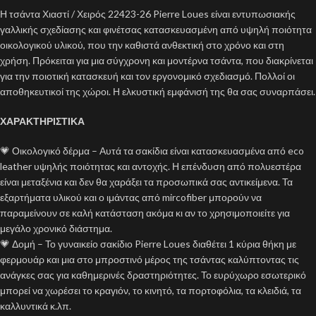
Η τσάντα Χιαστί / Χειρός 22423-26 Pierre Loues είναι εντυπωσιακής
γαλλικής σχεδίασης και φινέτσας κατασκευασμένη από υψηλή ποιότητα
οικολογικού υλικού, που την καθιστά ανθεκτική στο χρόνο και στη
χρήση. Πρόκειται για μια σύγχρονη και μοντέρνα τσάντα, που διακρίνεται
για την ποιοτική κατασκευή και τον εργονομικό σχεδιασμό. Πολλοί οι
αποθηκευτικοί της χώροι. Η ελκυστική εμφάνισή της θα σας συναρπάσει.
ΧΑΡΑΚΤΗΡΙΣΤΙΚΑ
💗 Οικολογικό δέρμα – Αυτά τα σακίδια είναι κατασκευασμένα από eco
leather υψηλής ποιότητας και αντοχής. Η επένδυση από πολυεστέρα
είναι μεταξένια και δεν θα χαράξει τα προσωπικά σας αντικείμενα. Τα
εξαρτήματα υλικού και ο ιμάντας από mircofiber μπορούν να
παραμείνουν σε καλή κατάσταση ακόμα κι αν το χρησιμοποιείτε για
μεγάλο χρονικό διάστημα.
💗 Δομή – Το γυναικείο σακίδιο Pierre Loues διαθέτει 1 κύρια θήκη με
φερμουάρ και μια στο μπροστινό μέρος της τσάντας καλύπτοντας τις
ανάγκες σας για καθημερινές δραστηριότητες. Το ευρύχωρο εσωτερικό
μπορεί να χωρέσει το κραγιόν, το κινητό, τα πορτοφόλια, τα κλειδιά, τα
καλλυντικά κ.λπ.