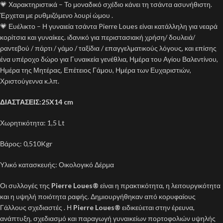
💗 Χαρακτηριστικά – Το μοναδικό σχέδιο κάνει τη τσάντα ασυνήθιστη.
Έρχεται με ρυθμιζόμενο λουρί ώμου .
💗 Ευέλικτο – Η γυναιεία τσάντα Pierre Loues είναι κατάλληλη για νεαρά
κορίτσια και γυναίκες. ιδανικό για περιστασιακή χρήση/ δουλειά/
ραντεβού / πάρτι / γάμο / ταξίδια / επαγγελματικούς λόγους, και επίσης
ένα υπέροχο δώρο για Γυναικεία γενέθλια, Ημέρα του Αγίου Βαλεντίνου,
Ημέρα της Μητέρας, Επέτειος Γάμου, Ημέρα των Ευχαριστιών,
Χριστούγεννα κ.λπ.
ΔΙΑΣΤΑΣΕΙΣ:25X14 cm
Χωρητικότητα: 1,5 Lt
Βάρος: 0,510Kgr
Υλικό κατασκευής: Οικολογικό Δέρμα
Οι συλλογές της
Pierre Loues
®
είναι η πρακτικότητα, η λειτουργικότητα
και η υψηλή ποιότητα ραφής. Δημιουργήθηκαν από κορυφαίους
Γάλλους σχεδιαστές . Η
Pierre Loues®
ειδικεύεται στην έρευνα,
ανάπτυξη, σχεδιασμό και παραγωγή γυναικείων πορτοφολιών υψηλής