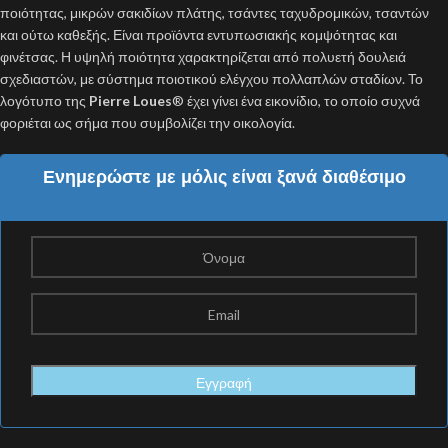
ποιότητας, μικρών σακιδίων πλάτης, τσάντες ταχυδρομικών, τσαντών
και ούτω καθεξής. Είναι προϊόντα εντυπωσιακής κομψότητας και
φινέτσας. Η υψηλή ποιότητα χαρακτηρίζεται από πολυετή δουλειά
σχεδιαστών, με σύστημα ποιοτικού ελέγχου πολλαπλών σταδίων. Το
λογότυπο της
Pierre Loues
® έχει γίνει ένα εικονίδιο, το οποίο συχνά
φοριέται ως σήμα που συμβολίζει την οικολογία.
Ενημερώστε με μόλις είναι ξανά διαθέσιμο