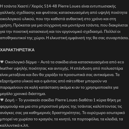
Η τσάντα Χιαστί / Χειρός 514-48 Pierre Loues είναι εντυπωσιακής
γαλλικής σχεδίασης και φινέτσας κατασκευασμένη από υψηλή ποιότητα
οικολογικού υλικού, που την καθιστά ανθεκτική στο χρόνο και στη
χρήση. Πρόκειται για μια σύγχρονη και μοντέρνα τσάντα, που διακρίνεται
για την ποιοτική κατασκευή και τον εργονομικό σχεδιασμό. Πολλοί οι
αποθηκευτικοί της χώροι. Η ελκυστική εμφάνισή της θα σας συναρπάσει.
ΧΑΡΑΚΤΗΡΙΣΤΙΚΑ
💗 Οικολογικό δέρμα – Αυτά τα σακίδια είναι κατασκευασμένα από eco
leather υψηλής ποιότητας και αντοχής. Η επένδυση από πολυεστέρα
είναι μεταξένια και δεν θα χαράξει τα προσωπικά σας αντικείμενα. Τα
εξαρτήματα υλικού και ο ιμάντας από mircofiber μπορούν να
παραμείνουν σε καλή κατάσταση ακόμα κι αν το χρησιμοποιείτε για
μεγάλο χρονικό διάστημα.
💗 Δομή – Το γυναικείο σακίδιο Pierre Loues διαθέτει 1 κύρια θήκη με
φερμουάρ και μια στο μπροστινό μέρος της τσάντας καλύπτοντας τις
ανάγκες σας για καθημερινές δραστηριότητες. Το ευρύχωρο εσωτερικό
μπορεί να χωρέσει το κραγιόν, το κινητό, τα πορτοφόλια, τα κλειδιά, τα
καλλυντικά κ.λπ.