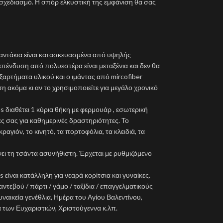
 σχεδιασμό. Η σπόρ ελκυστική της εμφάνιση θα σας
σαντάκια είναι κατασκευασμένα από υψηλής
 επένδυση από πολυεστέρα είναι μεταξένια και δεν θα
ξαρτήματα υλικού και ο ιμάντας από mircofiber
 ακόμα κι αν το χρησιμοποιείτε για μεγάλο χρονικό
es διαθέτει 1 κύρια θήκη με φερμουάρ , εσωτερική
ς σας για καθημερινές δραστηριότητες. Το
αγιόν, το κινητό, τα πορτοφόλια, τα κλειδιά, τα
νει τη τσάντα ασυνήθιστη. Έρχεται με ρυθμιζόμενο
s είναι κατάλληλη για νεαρά κορίτσια και γυναίκες.
ντεβού / πάρτι / γάμο / ταξίδια / επαγγελματικούς
ναικεία γενέθλια, Ημέρα του Αγίου Βαλεντίνου,
 των Ευχαριστιών, Χριστούγεννα κ.λπ.