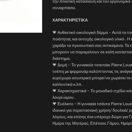
την ποιοτική κατασκευή και τον εργονομικό
συναρπάσει.
ΧΑΡΑΚΤΗΡΙΣΤΙΚΑ
💗 Ανθεκτικό οικολογικό δέρμα – Αυτά τα τ
ποιότητας και αντοχής οικολογικό υλικό . Η
χαράξει τα προσωπικά σας αντικείμενα. Τα ε
μπορούν να παραμείνουν σε καλή κατάσταση
διάστημα.
💗 Δομή – Το γυναικείο τσαντάκι Pierre Lou
τσέπη με φερμουάρ καλύπτοντας τις ανάγκε
ευρύχωρο εσωτερικό μπορεί να χωρέσει το κρ
καλλυντικά κ.λπ.
💗 Χαρακτηριστικά – Το μοναδικό σχέδιο κά
λουρί ώμου .
💗 Ευέλικτο – Η γυναιεία τσάντα Pierre Loue
ιδανικό για περιστασιακή χρήση/ δουλειά/ ρα
λόγους, και επίσης ένα υπέροχο δώρο για Γυ
Ημέρα της Μητέρας, Επέτειος Γάμου, Ημέρα