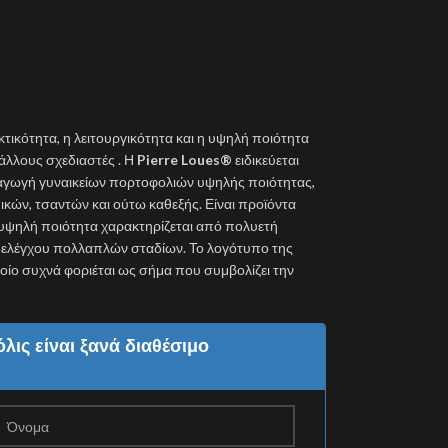
κτικότητα, η λειτουργικότητα και η υψηλή ποιότητα
λλους σχεδιαστές . Η
Pierre Loues®
ειδικεύεται
ραγωγή γυναικείων πορτοφολιών υψηλής ποιότητας,
κών, τσαντών και ούτω καθεξής. Είναι προϊόντα
 υψηλή ποιότητα χαρακτηρίζεται από πολυετή
ύ ελέγχου πολλαπλών σταδίων. Το λογότυπο της
 οποίο συχνά φοριέται ως σήμα που συμβολίζει την
λις είναι ξανά διαθέσιμο