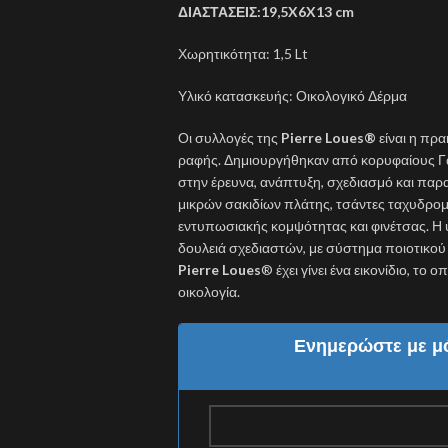
ΔΙΑΣΤΑΣΕΙΣ:19,5X6X13 cm
Χωρητικότητα: 1,5 Lt
Υλικό κατασκευής: Οικολογικό Δέρμα
Οι συλλογές της
Pierre Loues
®
είναι η πρα
ραφής. Δημιουργήθηκαν από κορυφαίους Γά
στην έρευνα, ανάπτυξη, σχεδιασμό και πα
μικρών σακιδίων πλάτης, τσάντες ταχυδρομι
εντυπωσιακής κομψότητας και φινέτσας. Η
δουλειά σχεδιαστών, με σύστημα ποιοτικο
Pierre Loues
® έχει γίνει ένα εικονίδιο, το
οικολογία.
Ενημερώστε με μό