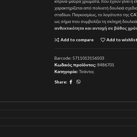
κίτρινα-μαύρα χρώματα, που έχουν γίνει η 
χαρακτηρίζεται από πολυετή δουλειά σχεδ
σταδίων. Παγκοσμίως, το λογότυπο της
CA
ως σήμα που συμβολίζει τη σκληρή δουλειά
ανθεκτικότητα και αντοχή σε βάθος χρό
Add to compare
Add to wishlis
Barcode:
5711013156503
Κωδικός προϊόντος:
8486701
Κατηγορία:
Τσάντες
Share: