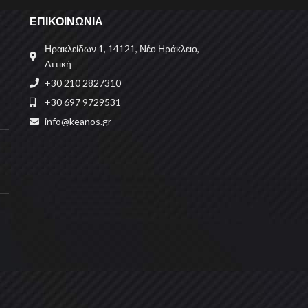
ΕΠΙΚΟΙΝΩΝΙΑ
Ηρακλείδων 1, 14121, Νέο Ηράκλειο,
Αττική
+30 210 2827310
+30 697 9729531
info@keanos.gr