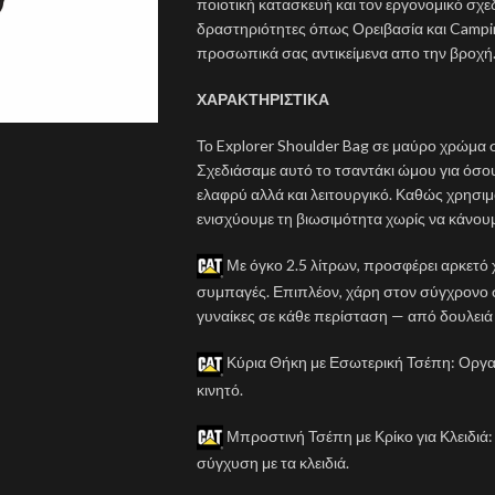
ποιοτική κατασκευή και τον εργονομικό σχεδ
δραστηριότητες όπως Ορειβασία και Campi
προσωπικά σας αντικείμενα απο την βροχή
ΧΑΡΑΚΤΗΡΙΣΤΙΚΑ
Το Explorer Shoulder Bag σε μαύρο χρώμα σ
Σχεδιάσαμε αυτό το τσαντάκι ώμου για όσους
ελαφρύ αλλά και λειτουργικό. Καθώς χρησ
ενισχύουμε τη βιωσιμότητα χωρίς να κάνου
Με όγκο 2.5 λίτρων, προσφέρει αρκετό 
συμπαγές. Επιπλέον, χάρη στον σύγχρονο σχ
γυναίκες σε κάθε περίσταση — από δουλειά 
Κύρια Θήκη με Εσωτερική Τσέπη: Οργαν
κινητό.
Μπροστινή Τσέπη με Κρίκο για Κλειδιά
σύγχυση με τα κλειδιά.