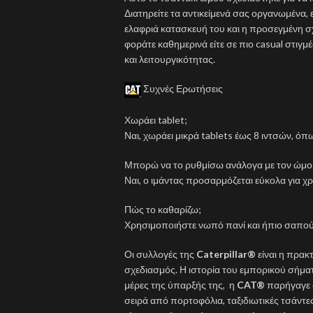
Διατηρείτε τα αντικείμενά σας οργανωμένα, ε
ελαφριά κατασκευή του και η προσεγμένη σχε
φοράτε καθημερινά είτε σε πιο casual στιγμ
και λειτουργικότητας.
Συχνές Ερωτήσεις
Χωράει tablet;
Ναι, χωράει μικρά tablets έως 8 ιντσών, όπω
Μπορώ να το ρυθμίσω ανάλογα με τον ώμο
Ναι, ο ιμάντας προσαρμόζεται εύκολα για χρ
Πώς το καθαρίζω;
Χρησιμοποιήστε νωπό πανί και ήπιο σαπούνι
Οι συλλογές της
Caterpillar®
είναι η πρακ
σχεδιασμός. Η ιστορία του εμπορικού σήμα
μέρες της ύπαρξής της, η
CAT®
παρήγαγε δ
σειρά από πορτοφόλια, ταξιδιωτικές τσάντε