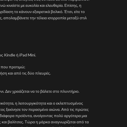
νώ κινείστε με ευκολία και ελευθερία. Επίσης, η
δίαση το κάνουν εξαιρετικά βολικό. Έτσι, είτε το
ές, απολαμβάνετε την τέλεια ισορροπία μεταξύ στιλ
ς Kindle ή iPad Mini.
 που προτιμώ;
ήση και από τις δύο πλευρές.
. Δεν χρειάζεται να το βάλετε στο πλυντήριο.
τικότητα, η λειτουργικότητα και ο εκλεπτυσμένος
τος ξεκίνησε τον περασμένο αιώνα. Από τις πρώτες
ιάφορα προϊόντα, ανοίγοντας πολύ αργότερα μια
ς και βαλίτσες. Τώρα η μάρκα αναγνωρίζεται από τα