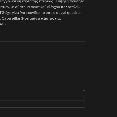
επαγγελματική κάρτα της εταιρείας. Η υψηλή ποιότητα
ιαστών, με σύστημα ποιοτικού ελέγχου πολλαπλών
T®
έχει γίνει ένα εικονίδιο, το οποίο συχνά φοριέται
.
Caterpillar®
σημαίνει αξιοπιστία,
νου.
t