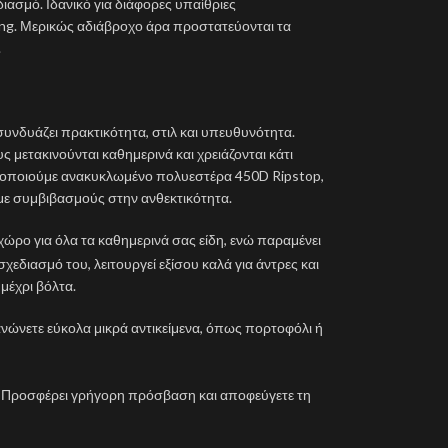
ιασμό. Ιδανικό για διάφορες υπαίθριες
ng. Μερικώς αδιάβροχο άρα προστατεύονται τα
.
υνδυάζει πρακτικότητα, στιλ και υπευθυνότητα.
 μετακινούνται καθημερινά και χρειάζονται κάτι
ιμοποιούμε ανακυκλωμένο πολυεστέρα 450D Ripstop,
με συμβιβασμούς στην ανθεκτικότητα.
χώρο για όλα τα καθημερινά σας είδη, ενώ παραμένει
εδιασμό του, λειτουργεί εξίσου καλά για άντρες και
μέχρι βόλτα.
ώνετε εύκολα μικρά αντικείμενα, όπως πορτοφόλι ή
: Προσφέρει γρήγορη πρόσβαση και αποφεύγετε τη