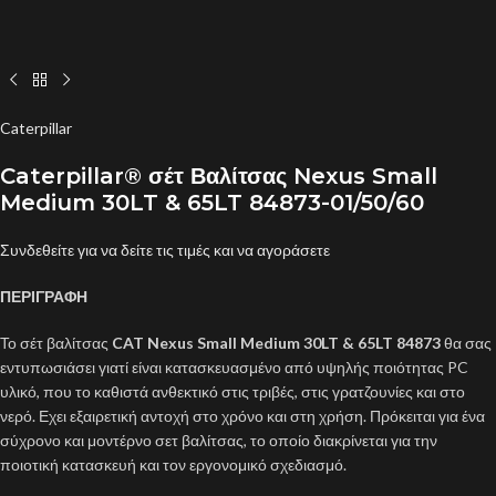
Caterpillar
Caterpillar® σέτ Βαλίτσας Nexus Small
Medium 30LT & 65LT 84873-01/50/60
Συνδεθείτε για να δείτε τις τιμές και να αγοράσετε
ΠΕΡΙΓΡΑΦΗ
Το σέτ βαλίτσας
CAT Nexus Small Medium 30LT & 65LT 84873
θα σας
εντυπωσιάσει γιατί είναι κατασκευασμένο από υψηλής ποιότητας PC
υλικό, που το καθιστά ανθεκτικό στις τριβές, στις γρατζουνίες και στο
νερό. Εχει εξαιρετική αντοχή στο χρόνο και στη χρήση. Πρόκειται για ένα
σύχρονο και μοντέρνο σετ βαλίτσας, το οποίο διακρίνεται για την
ποιοτική κατασκευή και τον εργονομικό σχεδιασμό.