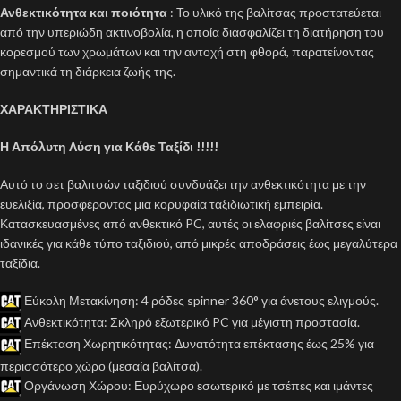
Ανθεκτικότητα και ποιότητα
: Το υλικό της βαλίτσας προστατεύεται
από την υπεριώδη ακτινοβολία, η οποία διασφαλίζει τη διατήρηση του
κορεσμού των χρωμάτων και την αντοχή στη φθορά, παρατείνοντας
σημαντικά τη διάρκεια ζωής της.
ΧΑΡΑΚΤΗΡΙΣΤΙΚΑ
Η Απόλυτη Λύση για Κάθε Ταξίδι !!!!!
Αυτό το σετ βαλιτσών ταξιδιού συνδυάζει την ανθεκτικότητα με την
ευελιξία, προσφέροντας μια κορυφαία ταξιδιωτική εμπειρία.
Κατασκευασμένες από ανθεκτικό PC, αυτές οι ελαφριές βαλίτσες είναι
ιδανικές για κάθε τύπο ταξιδιού, από μικρές αποδράσεις έως μεγαλύτερα
ταξίδια.
Εύκολη Μετακίνηση: 4 ρόδες spinner 360° για άνετους ελιγμούς.
Ανθεκτικότητα: Σκληρό εξωτερικό PC για μέγιστη προστασία.
Επέκταση Χωρητικότητας: Δυνατότητα επέκτασης έως 25% για
περισσότερο χώρο (μεσαία βαλίτσα).
Οργάνωση Χώρου: Ευρύχωρο εσωτερικό με τσέπες και ιμάντες