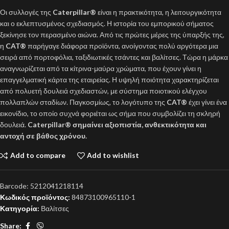
Οι συλλογές της
Caterpillar®
είναι η πρακτικότητα, η λειτουργικότητα
και ο εκλεπτυσμένος σχεδιασμός. Η ιστορία του εμπορικού σήματος
ξεκίνησε τον περασμένο αιώνα. Από τις πρώτες μέρες της ύπαρξής της,
η
CAT®
παρήγαγε διάφορα προϊόντα, ανοίγοντας πολύ αργότερα μια
σειρά από πορτοφόλια, ταξιδιωτικές τσάντες και βαλίτσες. Τώρα η μάρκα
αναγνωρίζεται από τα κίτρινα-μαύρα χρώματα, που έχουν γίνει η
επαγγελματική κάρτα της εταιρείας. Η υψηλή ποιότητα χαρακτηρίζεται
από πολυετή δουλειά σχεδιαστών, με σύστημα ποιοτικού ελέγχου
πολλαπλών σταδίων. Παγκοσμίως, το λογότυπο της
CAT®
έχει γίνει ένα
εικονίδιο, το οποίο συχνά φοριέται ως σήμα που συμβολίζει τη σκληρή
δουλειά.
Caterpillar®
σημαίνει αξιοπιστία, ανθεκτικότητα και
αντοχή σε βάθος χρόνου.
Add to compare
Add to wishlist
Barcode:
5212041218114
Κωδικός προϊόντος:
84873100965110-1
Κατηγορία:
Βαλίτσες
Share: