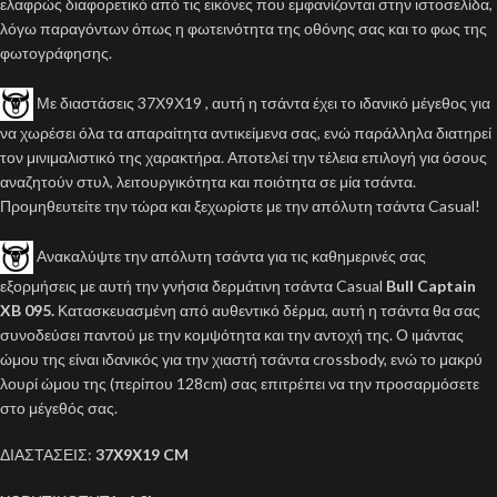
ελαφρώς διαφορετικό από τις εικόνες που εμφανίζονται στην ιστοσελίδα,
λόγω παραγόντων όπως η φωτεινότητα της οθόνης σας και το φως της
φωτογράφησης.
Με διαστάσεις 37Χ9Χ19 , αυτή η τσάντα έχει το ιδανικό μέγεθος για
να χωρέσει όλα τα απαραίτητα αντικείμενα σας, ενώ παράλληλα διατηρεί
τον μινιμαλιστικό της χαρακτήρα. Αποτελεί την τέλεια επιλογή για όσους
αναζητούν στυλ, λειτουργικότητα και ποιότητα σε μία τσάντα.
Προμηθευτείτε την τώρα και ξεχωρίστε με την απόλυτη τσάντα Casual!
Ανακαλύψτε την απόλυτη τσάντα για τις καθημερινές σας
εξορμήσεις με αυτή την γνήσια δερμάτινη τσάντα Casual
Bull Captain
XB 095.
Κατασκευασμένη από αυθεντικό δέρμα, αυτή η τσάντα θα σας
συνοδεύσει παντού με την κομψότητα και την αντοχή της. Ο ιμάντας
ώμου της είναι ιδανικός για την χιαστή τσάντα crossbody, ενώ το μακρύ
λουρί ώμου της (περίπου 128cm) σας επιτρέπει να την προσαρμόσετε
στο μέγεθός σας.
ΔΙΑΣΤΑΣΕΙΣ:
37Χ9Χ19 CM