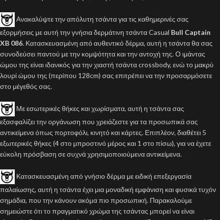
Ανακαλύψτε την απόλυτη τσάντα για τις καθημερινές σας
εξορμήσεις με αυτή την γνήσια δερμάτινη τσάντα Casual
Bull Captain
XB 086
. Κατασκευασμένη από αυθεντικό δέρμα, αυτή η τσάντα θα σας
συνοδεύσει παντού με την κομψότητα και την αντοχή της. Ο ιμάντας
ώμου της είναι ιδανικός για την χιαστή τσάντα crossbody, ενώ το μακρύ
λουρί ώμου της (περίπου 128cm) σας επιτρέπει να την προσαρμόσετε
στο μέγεθός σας.
Με εσωτερικές θήκες και χωρίσματα, αυτή η τσάντα σας
εξασφαλίζει την οργάνωση που χρειάζεστε για τα προσωπικά σας
αντικείμενα όπως πορτοφόλι, κινητό και κάρτες. Επιπλέον, διαθέτει 5
εξωτερικές θήκες (4 στο μπροστινό μέρος και 1 στο πίσω), για να έχετε
εύκολη πρόσβαση σε συχνά χρησιμοποιούμενα αντικείμενα.
Κατασκευασμένη από γνήσιο δέρμα με ειδική επεξεργασία
παλαίωσης, αυτή η τσάντα έχει μια μοναδική εμφάνιση και φυσικά τυχόν
σημάδια, που την κάνουν ακόμα πιο προσωπική. Παρακαλούμε
σημειώστε ότι το πραγματικό χρώμα της τσάντας μπορεί να είναι