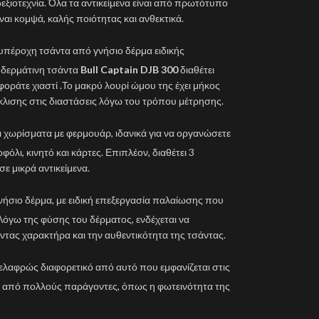
ξιοτεχνία. Όλα τα αντικείμενα είναι από πρωτότυπο
ναι κομψά, καλής ποιότητας και ανθεκτικά.
 υπέροχη τσάντα από γνήσιο δέρμα ειδικής
 δερμάτινη τσάντα
Bull Captain DJB 300
διαθέτει
 φοράτε χιαστί .Το μακρύ λουρί ώμου της έχει μήκος
λισης στις διαστάσεις λόγω του τρόπου μέτρησης.
αι χωρίσματα με φερμουάρ, ιδανικά για να οργανώσετε
όλι, κινητό και κάρτες. Επιπλέον, διαθέτει 3
ε μικρά αντικείμενα.
νήσιο δέρμα, με ειδική επεξεργασία παλαίωσης που
 Λόγω της φύσης του δέρματος, ενδέχεται να
τας χαρακτήρα και την αυθεντικότητα της τσάντας.
 ελαφρώς διαφορετικό από αυτό που εμφανίζεται στις
αι από πολλούς παράγοντες, όπως η φωτεινότητα της