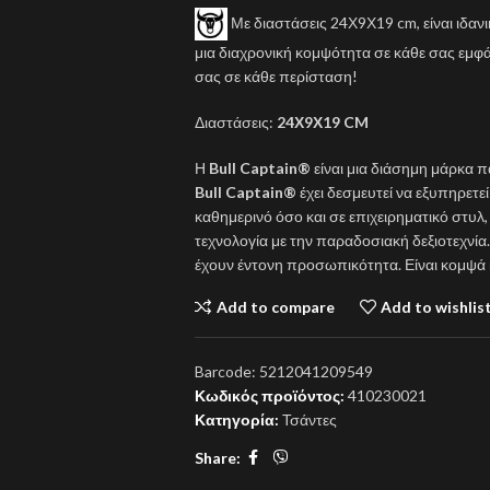
Με διαστάσεις 24Χ9Χ19 cm, είναι ιδαν
μια διαχρονική κομψότητα σε κάθε σας εμφ
σας σε κάθε περίσταση!
Διαστάσεις:
24Χ9Χ19 CM
Η
Bull Captain®
είναι μια διάσημη μάρκα 
Bull Captain®
έχει δεσμευτεί να εξυπηρετε
καθημερινό όσο και σε επιχειρηματικό στυλ
τεχνολογία με την παραδοσιακή δεξιοτεχνία.
έχουν έντονη προσωπικότητα. Είναι κομψά 
Add to compare
Add to wishlis
Barcode:
5212041209549
Κωδικός προϊόντος:
410230021
Κατηγορία:
Τσάντες
Share: