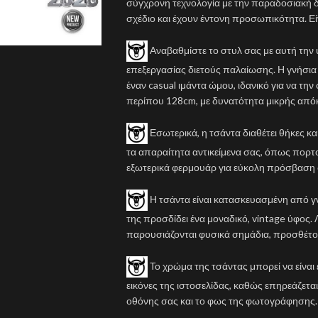
σύγχρονη τεχνολογία με την παραδοσιακή δε
σχέδιο και έχουν έντονη προσωπικότητα. Εί
Αναβαθμίστε το στυλ σας με αυτή την
επεξεργασίας διετούς παλαίωσης. Η γνήσια
έναν casual ιμάντα ώμου, ιδανικό για να την
περίπου 128cm, με δυνατότητα μικρής απόκ
Εσωτερικά, η τσάντα διαθέτει θήκες κ
τα απαραίτητα αντικείμενα σας, όπως πορτοφ
εξωτερικά φερμουάρ για εύκολη πρόσβαση σ
Η τσάντα είναι κατασκευασμένη από γ
της προσδίδει ένα μοναδικό, vintage ύφος.
παρουσιάζονται φυσικά σημάδια, προσθέτον
Το χρώμα της τσάντας μπορεί να είναι
εικόνες της ιστοσελίδας, καθώς επηρεάζετ
οθόνης σας και το φως της φωτογράφησης.