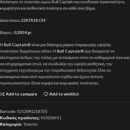
Απόκτησε το τσαντάκι ώμου Bull Captain και συνδύασε πρακτικότητα,
κομψότητα και αυθεντική ποιότητα σε κάθε σου βήμα.
Διαστάσεις:
22Χ7Χ18 CM
Βάρος:
0,300 Kgr
Η
Bull Captain®
είναι μια διάσημη μάρκα παραγωγής υψηλής
ποιότητας δερμάτινων ειδών. Η
Bull Captain®
έχει δεσμευτεί να
εξυπηρετεί άνδρες της πόλης με αντικείμενα τόσο σε καθημερινό όσο και
σε επιχειρηματικό στυλ, να συνδυάζει την υψηλή αισθητική, την
σύγχρονη τεχνολογία με την παραδοσιακή δεξιοτεχνία. Όλα τα
αντικείμενα είναι από πρωτότυπο σχέδιο και έχουν έντονη
προσωπικότητα. Είναι κομψά και κορυφαίας ποιότητας.
Add to compare
Add to wishlist
Barcode:
5212041218725
Κωδικός προϊόντος:
410206921
Κατηγορία:
Τσάντες