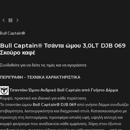
Bull Captain®
Bull Captain® Τσάντα ώμου 3,0LT DJB 069
Σκούρο καφέ
Συνδεθείτε για να δείτε τις τιμές και να αγοράσετε
ΠΕΡΙΓΡΑΦΗ – ΤΕΧΝΙΚΑ ΧΑΡΑΚΤΗΡΙΣΤΙΚΑ
Τσαντάκι Ώμου Ανδρικό Bull Captain από Γνήσιο Δέρμα
Κομψό, πρακτικό και ιδανικό για κάθε περίσταση
Το τσαντάκι ώμου
Bull Captain® DJB 069
από γνήσιο δέρμα συνδυάζει
στιβαρότητα, λειτουργικότητα και διαχρονικό στυλ. Κατασκευασμένο με
προσοχή στη λεπτομέρεια, προσφέρει απαλή υφή, υψηλή αντοχή και
κομψό φινίρισμα που αναδεικνύει κάθε εμφάνιση. Χάρη στον έξυπνο
σχεδιασμό του, προσαρμόζεται εύκολα σε κάθε περίσταση — από τη