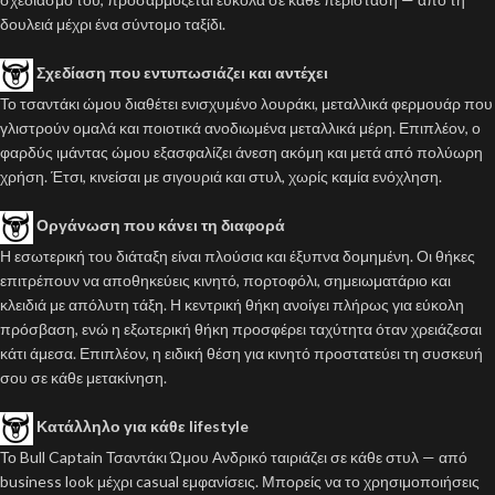
δουλειά μέχρι ένα σύντομο ταξίδι.
Σχεδίαση που εντυπωσιάζει και αντέχει
Το τσαντάκι ώμου διαθέτει ενισχυμένο λουράκι, μεταλλικά φερμουάρ που
γλιστρούν ομαλά και ποιοτικά ανοδιωμένα μεταλλικά μέρη. Επιπλέον, ο
φαρδύς ιμάντας ώμου εξασφαλίζει άνεση ακόμη και μετά από πολύωρη
χρήση. Έτσι, κινείσαι με σιγουριά και στυλ, χωρίς καμία ενόχληση.
Οργάνωση που κάνει τη διαφορά
Η εσωτερική του διάταξη είναι πλούσια και έξυπνα δομημένη. Οι θήκες
επιτρέπουν να αποθηκεύεις κινητό, πορτοφόλι, σημειωματάριο και
κλειδιά με απόλυτη τάξη. Η κεντρική θήκη ανοίγει πλήρως για εύκολη
πρόσβαση, ενώ η εξωτερική θήκη προσφέρει ταχύτητα όταν χρειάζεσαι
κάτι άμεσα. Επιπλέον, η ειδική θέση για κινητό προστατεύει τη συσκευή
σου σε κάθε μετακίνηση.
Κατάλληλο για κάθε lifestyle
Το Bull Captain Τσαντάκι Ώμου Ανδρικό ταιριάζει σε κάθε στυλ — από
business look μέχρι casual εμφανίσεις. Μπορείς να το χρησιμοποιήσεις