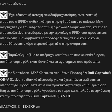
των καρτών σας.
‘Εχει εξαιρετική αντοχή σε αδιαβροχοποίηση, αντικλεπτική
προστασία (RFID), ανθεκτικότητα στην φθορά και στο σκίσιμο. Μην
ανησυχείτε για την ασφάλεια των ψηφιακών δεδομένων σας, καθώς το
πορτοφόλι είναι επενδυμένο με την τεχνολογία RFID που προστατεύει
από κλοπή. Θα λαμβάνετε το πορτοφόλι σας σε ένα κομψό κουτί,
προσθέτοντας ακόμα περισσότερη αξία στην αγορά σας.
Παραλαβή μαζί με το υπέροχο κουτί του σε συσκευασία δώρου,
αυτό το πορτοφόλι είναι ιδανικό για τα αγαπημένα σας πρόσωπα.
Με διαστάσεις 13Χ3Χ9 cm, το Δερμάτινο Πορτοφόλι
Bull Captain®
QB-V 01
είναι το ιδανικό αξεσουάρ για να έχετε πάντα μαζί σας τα
απαραίτητα. Προσθέστε στυλ και πρακτικότητα στην καθημερινή σας
ζωή με αυτό το πορτοφόλι. Αγοράστε το τώρα και απολαύστε την άνεση
και την ποιότητα του
Bull Captain® QB-V 01.
ΔΙΑΣΤΑΣΕΙΣ :
13Χ3Χ9 cm