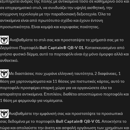
εξυπηρετεί άνδρες της πόλης με αντικείμενα τόσο σε καθημερινό όσο και
σε επιχειρηματικό στυλ, να συνδυάζει την υψηλή αισθητική, την
σύγχρονη τεχνολογία με την παραδοσιακή δεξιοτεχνία. Όλα τα
αντικείμενα είναι από πρωτότυπο σχέδιο και έχουν έντονη
προσωπικότητα. Είναι κομψά και κορυφαίας ποιότητας.
Αναβαθμίστε το στιλ σας και προστατέψτε τα χρήματά σας με το
Δερμάτινο Πορτοφόλι
Bull Captain® QB-V 01.
Κατασκευασμένο από
γνήσιο φυσικό δέρμα, αυτό το πορτοφόλι είναι όχι μόνο όμορφο αλλά και
ανθεκτικό.
Με διαστάσεις που χωράνε ελληνική ταυτότητα, 2 διαφάνειες, 1
θέση για χαρτονομίσματα και 11 θέσεις για πιστωτικές κάρτες, αυτό το
πορτοφόλι προσφέρει επαρκή χώρο για να οργανώσετε όλα τα
απαραίτητα αντικείμενα. Επιπλέον, διαθέτει αποσπώμενο πορτοφόλι και
1 θέση με φερμουάρ για νομίσματα.
Αναβαθμίστε την εμφάνισή σας και προστατέψτε τα προσωπικά
σας δεδομένα με το πορτοφόλι
Bull Captain® QB-V 01
. Αποκτήστε το
τώρα και απολαύστε την άνετη και ασφαλή οργάνωση των χρημάτων και