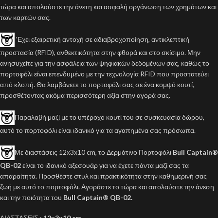
τώρα και απολαύστε την άνετη και ασφαλή οργάνωση των χρημάτων και
των καρτών σας.
‘Εχει εξαιρετική αντοχή σε αδιαβροχοποίηση, αντικλεπτική
προστασία (RFID), ανθεκτικότητα στην φθορά και στο σκίσιμο. Μην
ανησυχείτε για την ασφάλεια των ψηφιακών δεδομένων σας, καθώς το
πορτοφόλι είναι επενδυμένο με την τεχνολογία RFID που προστατεύει
από κλοπή. Θα λαμβάνετε το πορτοφόλι σας σε ένα κομψό κουτί,
προσθέτοντας ακόμα περισσότερη αξία στην αγορά σας.
Παραλαβή μαζί με το υπέροχο κουτί του σε συσκευασία δώρου,
αυτό το πορτοφόλι είναι ιδανικό για τα αγαπημένα σας πρόσωπα.
Με διαστάσεις 12x3x10 cm, το Δερμάτινο Πορτοφόλι
Bull Captain®
QB-02
είναι το ιδανικό αξεσουάρ για να έχετε πάντα μαζί σας τα
απαραίτητα. Προσθέστε στυλ και πρακτικότητα στην καθημερινή σας
ζωή με αυτό το πορτοφόλι. Αγοράστε το τώρα και απολαύστε την άνεση
και την ποιότητα του
Bull Captain® QB-02.
ΔΙΑΣΤΑΣΕΙΣ :
12x3x10 cm