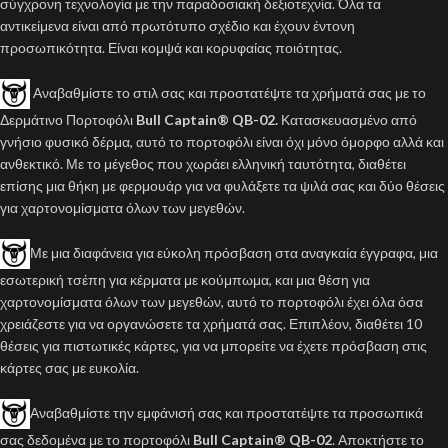
σύγχρονη τεχνολογία με την παραδοσιακή δεξιοτεχνία. Όλα τα
αντικείμενα είναι από πρωτότυπο σχέδιο και έχουν έντονη
προσωπικότητα. Είναι κομψά και κορυφαίας ποιότητας.
Αναβαθμίστε το στιλ σας και προστατέψτε τα χρήματά σας με το
Δερμάτινο Πορτοφόλι
Bull Captain® QB-02.
Κατασκευασμένο από
γνήσιο φυσικό δέρμα, αυτό το πορτοφόλι είναι όχι μόνο όμορφο αλλά και
ανθεκτικό. Με το μέγεθος που χωράει ελληνική ταυτότητα, διαθέτει
επίσης μια θήκη με φερμουάρ για να φυλάξετε τα ψιλά σας και δύο θέσεις
για χαρτονομίσματα όλων των μεγεθών.
Με μια διαφάνεια για εύκολη πρόσβαση στα αναγκαία έγγραφα, μια
εσωτερική τσέπη για κέρματα με κούμπωμα, και μια θέση για
χαρτονομίσματα όλων των μεγεθών, αυτό το πορτοφόλι έχει όλα όσα
χρειάζεστε για να οργανώσετε τα χρήματά σας. Επιπλέον, διαθέτει 10
θέσεις για πιστωτικές κάρτες, για να μπορείτε να έχετε πρόσβαση στις
κάρτες σας με ευκολία.
Αναβαθμίστε την εμφάνισή σας και προστατέψτε τα προσωπικά
σας δεδομένα με το πορτοφόλι
Bull Captain® QB-02
. Αποκτήστε το