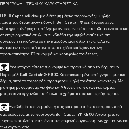
ΠΕΡΙΓΡΑΦΗ – ΤΕΧΝΙΚΑ ΧΑΡΑΚΤΗΡΙΣΤΙΚΑ
Η
Bull Captain®
είναι μια διάσημη μάρκα παραγωγής υψηλής
ποιότητας δερμάτινων ειδών. Η
Bull Captain®
έχει δεσμευτεί να
εξυπηρετεί άνδρες της πόλης με αντικείμενα τόσο σε καθημερινό όσο και
σε επιχειρηματικό στυλ, να συνδυάζει την υψηλή αισθητική, την
σύγχρονη τεχνολογία με την παραδοσιακή δεξιοτεχνία. Όλα τα
αντικείμενα είναι από πρωτότυπο σχέδιο και έχουν έντονη
προσωπικότητα. Είναι κομψά και κορυφαίας ποιότητας.
Δεν υπάρχει τίποτα πιο κομψό και πρακτικό από το Δερμάτινο
Πορτοφόλι
Bull Captain® KB00
. Κατασκευασμένο από γνήσιο φυσικό
δέρμα, αυτό το πορτοφόλι προσφέρει υψηλή ποιότητα και αντοχή. Με
μια θήκη με φερμουάρ για ψιλά και 9 θέσεις για πιστωτικές κάρτες,
μπορείτε να οργανώσετε εύκολα τα χρήματά σας και τις κάρτες σας.
Αναβαθμίστε την εμφάνισή σας και προστατέψτε τα προσωπικά
σας δεδομένα με το πορτοφόλι
Bull Captain® KB00
. Αποκτήστε το
τώρα και απολαύστε την άνετη και ασφαλή οργάνωση των χρημάτων και
των καρτών σας.