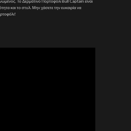
νωμένος. Το Δερμάτινο Πορτοφόλι Bull Captain είναι
ότητα και το στυλ. Μην χάσετε την ευκαιρία να
ρτοφόλι!