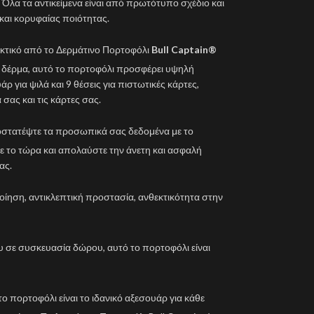
 Όλα τα αντικείμενα είναι από πρωτότυπο σχέδιο και
και κορυφαίας ποιότητας.
ακτικό από το Δερμάτινο Πορτοφόλι
Bull Captain®
 δέρμα, αυτό το πορτοφόλι προσφέρει υψηλή
ρ για ψιλά και 9 θέσεις για πιστωτικές κάρτες,
σας και τις κάρτες σας.
οστατέψτε τα προσωπικά σας δεδομένα με το
ε το τώρα και απολαύστε την άνετη και ασφαλή
ας.
ποίηση, αντικλεπτική προστασία, ανθεκτικότητα στην
υ σε συσκευασία δώρου, αυτό το πορτοφόλι είναι
ο πορτοφόλι είναι το ιδανικό αξεσουάρ για κάθε