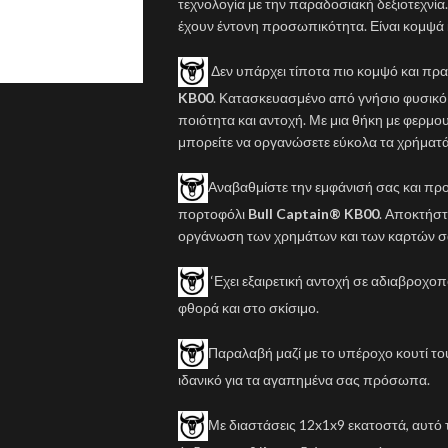
τεχνολογία με την παραδοσιακή δεξιοτεχνία.
έχουν έντονη προσωπικότητα. Είναι κομψά 
Δεν υπάρχει τίποτα πιο κομψό και πρ
KB00
. Κατασκευασμένο από γνήσιο φυσικό
ποιότητα και αντοχή. Με μια θήκη με φερμουά
μπορείτε να οργανώσετε εύκολα τα χρήματά 
Αναβαθμίστε την εμφάνισή σας και πρ
πορτοφόλι
Bull Captain® KB00
. Αποκτήστ
οργάνωση των χρημάτων και των καρτών σ
‘Εχει εξαιρετική αντοχή σε αδιαβροχο
φθορά και στο σκίσιμο.
Παραλαβή μαζί με το υπέροχο κουτί το
ιδανικό για τα αγαπημένα σας πρόσωπα.
Με διαστάσεις 12x1x9 εκατοστά, αυτό τ