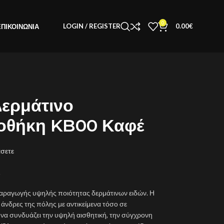
0
LOGIN / REGISTER
0.00
€
ΕΠΙΚΟΙΝΩΝΊΑ
Δερμάτινο
οθήκη KB00 Καφέ
άσετε
παραγωγής υψηλής ποιότητας δερμάτινων ειδών. Η
ί άνδρες της πόλης με αντικείμενα τόσο σε
, να συνδυάζει την υψηλή αισθητική, την σύγχρονη