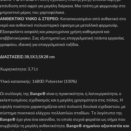
επένδυση από αφρό για μεγάλη διάρκεια. Μια τσέπη με φερμουάρ στο
μπροστινό μέρος του χαρτοφύλακα .
ΑΝΘΕΚΤΙΚΟ ΥΛΙΚΟ & ΣΤΕΡΕΟ:
Κατασκευασμένο από ανθεκτικό στο
νερό και ανθεκτικό πολυεστερικό ύφασμα με μεταλλικά φερμουάρ.
Εξασφαλίστε ασφαλή και μακροχρόνια χρήση καθημερινά και
σαββατοκύριακο. Σας εξυπηρετεί ως επαγγελματική τσάντα εργασίας
γραφείου, ιδανική για επαγγελματικά ταξίδια.
ΔΙΑΣΤΑΣΕΙΣ:38,5X3,5X28 cm
Χωρητικότητα: 3,7 Lt
Υλικό κατασκεής: 1680D Polyester (100%)
Οι συλλογές της
Bange®
είναι η πρακτικότητα, η λειτουργικότητα, ο
εκλεπτυσμένος σχεδιασμός και η μεγάλη χρησιμότητα στις πόλεις. Η
υψηλή ποιότητα χαρακτηρίζεται από πολυετή δουλειά σχεδιαστών, με
σύστημα ποιοτικού ελέγχου πολλαπλών σταδίων. Tο λογότυπο της
Bange®
έχει γίνει ένα εικονίδιο, το οποίο συχνά φοριέται ως σήμα που
συμβολίζει τη μεγάλη ανθεκτικότητα.
Bange® σημαίνει αξιοπιστία και