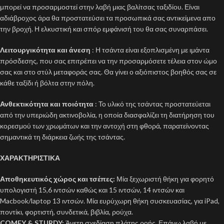
μπορεί να προσαρμοστεί στην λαβή μιας βαλίτσας ταξιδίου. Είναι
αδιάβροχος άρα θα προστατεύσει τα προσωπικά σας αντικείμενα απο
την βροχή. Η ελκυστική και σπόρ εμφάνισή του θα σας συναρπάσει.
Λειτουργικότητα και άνεση
: Η τσάντα είναι εξοπλισμένη με ιμάντα
πρόσδεσης, που σας επιτρέπει να την προσαρμόσετε τέλεια στον ώμο
σας και στο στύλ μεταφοράς σας. Θα γίνει ο αξιόπιστος βοηθός σας σε
κάθε ταξίδι ή βόλτα στην πόλη.
Ανθεκτικότητα και ποιότητα
: Το υλικό της τσάντας προστατεύεται
από την υπεριώδη ακτινοβολία, η οποία διασφαλίζει τη διατήρηση του
κορεσμού των χρωμάτων και την αντοχή στη φθορά, παρατείνοντας
σημαντικά τη διάρκεια ζωής της τσάντας.
ΧΑΡΑΚΤΗΡΙΣΤΙΚΑ
Αποθηκευτικός χώρος και τσέπες:
Μία ξεχωριστή θήκη για φορητό
υπολογιστή 15,6 ιντσών καθώς και 15 ιντσών, 14 ιντσών και
Macbook/laptop 13 ιντσών. Μία ευρύχωρη θήκη συσκευασίας, για iPad,
ποντίκι, φορτιστή, συνδετικά, βιβλία, ρούχα.
COMFY & STURDY:
Άνετη σχεδίαση πλάτης ροής. Επάνω λαβή με