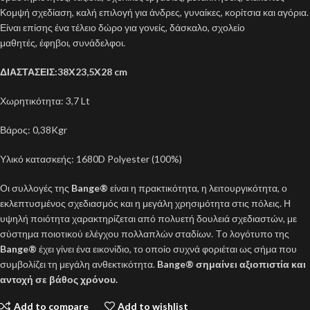
Κομψή σχεδίαση, καλή επιλογή για άνδρες, γυναίκες, κορίτσια και αγόρια.
Είναι επίσης ένα τέλειο δώρο για γονείς, δάσκαλο, σχολείο
μαθητές, έφηβοι, συνάδελφοι.
ΔΙΑΣΤΑΣΕΙΣ:38X23,5X28 cm
Χωρητικότητα: 3,7 Lt
Βάρος: 0,38Kgr
Υλικό κατασκεής: 1680D Polyester (100%)
Οι συλλογές της
Bange®
είναι η πρακτικότητα, η λειτουργικότητα, ο
εκλεπτυσμένος σχεδιασμός και η μεγάλη χρησιμότητα στις πόλεις. Η
υψηλή ποιότητα χαρακτηρίζεται από πολυετή δουλειά σχεδιαστών, με
σύστημα ποιοτικού ελέγχου πολλαπλών σταδίων. Tο λογότυπο της
Bange®
έχει γίνει ένα εικονίδιο, το οποίο συχνά φοριέται ως σήμα που
συμβολίζει τη μεγάλη ανθεκτικότητα.
Bange® σημαίνει αξιοπιστία και
αντοχή σε βάθος χρόνου.
Add to compare
Add to wishlist