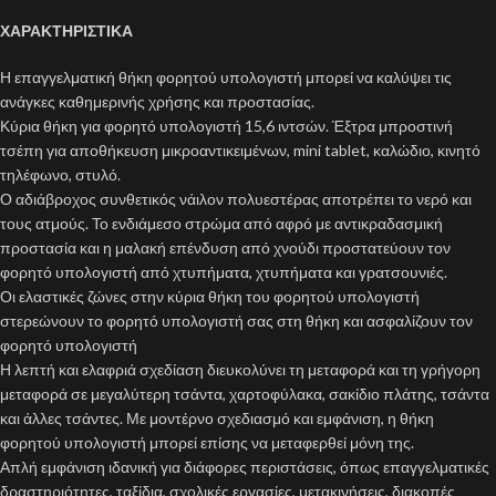
ΧΑΡΑΚΤΗΡΙΣΤΙΚΑ
Η επαγγελματική θήκη φορητού υπολογιστή μπορεί να καλύψει τις
ανάγκες καθημερινής χρήσης και προστασίας.
Κύρια θήκη για φορητό υπολογιστή 15,6 ιντσών. Έξτρα μπροστινή
τσέπη για αποθήκευση μικροαντικειμένων, mini tablet, καλώδιο, κινητό
τηλέφωνο, στυλό.
Ο αδιάβροχος συνθετικός νάιλον πολυεστέρας αποτρέπει το νερό και
τους ατμούς. Το ενδιάμεσο στρώμα από αφρό με αντικραδασμική
προστασία και η μαλακή επένδυση από χνούδι προστατεύουν τον
φορητό υπολογιστή από χτυπήματα, χτυπήματα και γρατσουνιές.
Οι ελαστικές ζώνες στην κύρια θήκη του φορητού υπολογιστή
στερεώνουν το φορητό υπολογιστή σας στη θήκη και ασφαλίζουν τον
φορητό υπολογιστή
Η λεπτή και ελαφριά σχεδίαση διευκολύνει τη μεταφορά και τη γρήγορη
μεταφορά σε μεγαλύτερη τσάντα, χαρτοφύλακα, σακίδιο πλάτης, τσάντα
και άλλες τσάντες. Με μοντέρνο σχεδιασμό και εμφάνιση, η θήκη
φορητού υπολογιστή μπορεί επίσης να μεταφερθεί μόνη της.
Απλή εμφάνιση ιδανική για διάφορες περιστάσεις, όπως επαγγελματικές
δραστηριότητες, ταξίδια, σχολικές εργασίες, μετακινήσεις, διακοπές