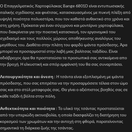
Ο Επαγγελματικός Χαρτοφύλακας Bange 6801D είναι εντυπωσιακής
ιταλικής σχεδίασης και φινέτσας, κατασκευασμένος με πυκνή πλέξη από
υψηλή ποιότητα πολυεστέρα, που τον καθιστά ανθεκτικό στο χρόνο και
στη χρήση. Πρόκειται για έναν σύγχρονο και μοντέρνο χαρτοφύλακα,
που διακρίνεται για την ποιοτική κατασκευή, τον εργονομικό του
σχεδιασμό και τους πολλούς χώρους αποθήκευσης αναλόγως του
μεγέθους του. Διαθέτει στην πλάτη του φαρδύ ιμάντα πρόσδεσης. Άρα
μπορεί να προσαρμοστεί στην λαβή μιας βαλίτσας ταξιδίου. Είναι
αδιάβροχος άρα θα προστατεύσει τα προσωπικά σας αντικείμενα απο
την βροχή. Η ελκυστική και σπόρ εμφάνισή του θα σας συναρπάσει.
Λειτουργικότητα και άνεση
: Η τσάντα είναι εξοπλισμένη με ιμάντα
πρόσδεσης, που σας επιτρέπει να την προσαρμόσετε τέλεια στον ώμο
σας και στο στύλ μεταφοράς σας. Θα γίνει ο αξιόπιστος βοηθός σας σε
κάθε ταξίδι ή βόλτα στην πόλη.
Ανθεκτικότητα και ποιότητα
: Το υλικό της τσάντας προστατεύεται
από την υπεριώδη ακτινοβολία, η οποία διασφαλίζει τη διατήρηση του
κορεσμού των χρωμάτων και την αντοχή στη φθορά, παρατείνοντας
σημαντικά τη διάρκεια ζωής της τσάντας.