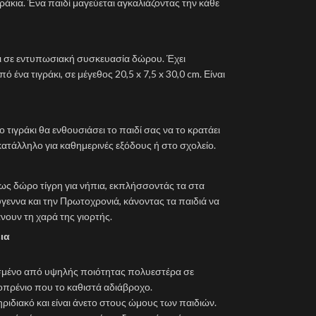
άκια. Ένα παιδί μαγεύεται αγκαλιάζοντας την κάθε
αι σε εντυπωσιακή συσκευασία δώρου. Έχει
ένα τιγράκι, σε μέγεθος 20,5 x 7,5 x 30,0 cm. Είναι
ο τιγράκι θα ενθουσιάσει το παιδί σας να το κρατάει
ι κατάλληλο για καθημερινές εξόδους ή στο σχολείο.
ό ως δώρο τίγρη για νήπια, εκπλήσσοντάς τα στα
ύγεννα και την Πρωτοχρονιά, κάνοντας τα παιδιά να
νουν τη χαρά της γιορτής.
ια
ασμένο από υψηλής ποιότητας πολυεστέρα σε
οπρένιο που το καθιστά αδιάβροχο.
ηριδιακό και είναι άνετο στους ώμους των παιδιών.