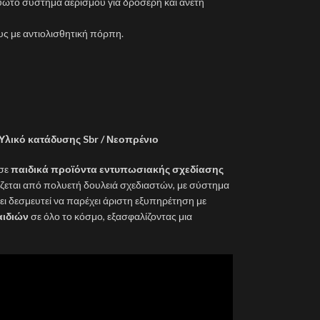
υωτό σύστημα αερισμού για δροσερή και άνετη
υς με αντιολισθητική πόρπη.
– Υλικό κατάδυσης Sbr / Νεοπρένιο
 σε
παιδικά προϊόντα εντυπωσιακής σχεδίασης
ίζεται από πολυετή δουλειά σχεδιαστών, με σύστημα
ι δεσμευτεί να παρέχει άριστη εξυπηρέτηση με
αιδιών
σε όλο το κόσμο, εξασφαλίζοντας μια