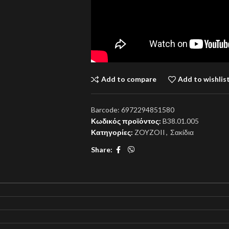
Add to compare
Add to wishlis
Barcode:
6972294851580
Κωδικός προϊόντος:
B38.01.005
Κατηγορίες:
ZOYZOII
,
Σακίδια
Share: