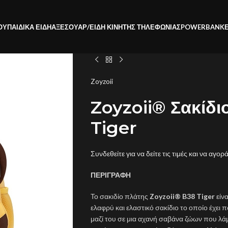
ΟΥ
ΠΑΙΔΙΚΑ ΕΙΔΗ
ΑΞΕΣΟΥΑΡ/ΕΙΔΗ ΚΙΝΗΤΗΣ ΤΗΛΕΦΩΝΙΑΣ
POWERBANK
Zoyzoii
Zoyzoii® Σακίδι
Tiger
Συνδεθείτε για να δείτε τις τιμές και να αγορ
ΠΕΡΙΓΡΑΦΗ
Το σακιδίο πλάτης
Zoyzoii® B38 Tiger
είν
ελαφρύ και ελαστικό σακίδιο το οποίο έχει
μαζί του σε μια αχανή σαβάνα ζώων που λάμ