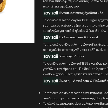
του ένα πυκνοφυτεμένο δάσος με πολλά τιγρ
περιπέτεια της ζωής του.
Εντυπωσιακός Σχεδιασμός
Το σακίδιο πλάτης Zoyzoii B38 Tiger έρχετ
χαριτωμένο σχέδιο με έμπνευση το σχήμα από 
κατάλληλο για παιδιά ηλικίας 3 έως 6 ετών.
Εκλεπτυσμένο & Casual
Το παιδικό σακίδιο πλάτης Zoyzoii με θέμα τ
στο σχολείο, στο παιχνίδι, στα ταξίδια, είνα
Υπέροχο Δώρο
Το σακίδιο πλάτης Zoyzoii B38 είναι ιδανικ
γενέθλια, την Ημέρα του Παιδιού, τα Χριστο
νιώθουν χαρούμενα, ζεστά και να απολαμβά
Άνεση – Ασφάλεια & Πολυτέλε
Το παιδικό σακίδιο πλάτης είναι κατασκευ
συνδυασμό με το υλικό κατάδυσης Sbr / Νε
Το υλικό κατασκευής είναι μαλακό, αντιβακτ