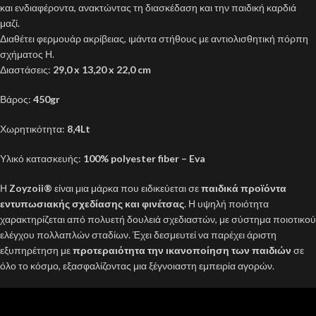
και ενδιαφέροντα, ανακτώντας τη διασκέδαση και την παιδική καρδιά
μαζί.
Διαθέτει φερμουάρ ακρίβειας, ιμάντα στήθους με αντιολισθητική πόρπη
σχήματος Η.
Διαστάσεις:
29,0 x 13,20 x 22,0 cm
Βάρος:
450gr
Χωρητικότητα:
8,4Lt
Υλικό κατασκευής:
100% polyester fiber – Eva
Η
Zoyzoii®
είναι μια μάρκα που ειδικεύεται σε
παιδικά προϊόντα
εντυπωσιακής σχεδίασης και φινέτσας
. Η υψηλή ποιότητα
χαρακτηρίζεται από πολυετή δουλειά σχεδιαστών, με σύστημα ποιοτικού
ελέγχου πολλαπλών σταδίων. Έχει δεσμευτεί να παρέχει άριστη
εξυπηρέτηση με
προτεραιότητα την ικανοποίηση των παιδιών
σε
όλο το κόσμο, εξασφαλίζοντας μια ξέγνοιαστη εμπειρία αγορών.