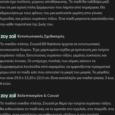
οποίο έχει πολλούς χώρους αποθήκευσης. Το παιδί θα ταξιδέψει μαζί
του σε μια αχανή πόλη ζαχαρωτών που λάμπει από περιέργεια. Θα
εξερευνήσει με τους φίλους του μια patisserie γεμάτη απο γλυκές
λιχουδιές και ρολών ουράνιου τόξου. Ένα παιδί μαγεύεται αγκαλιάζοντας
την κάθε περιπέτεια της ζωής του.
Εντυπωσιακός Σχεδιασμός
Το σακίδιο πλάτης Zoyzoii B8 Rainbow έρχεται σε εντυπωσιακή
συσκευασία δώρου. Έχει χαριτωμένο σχέδιο με έμπνευση μια τούρτα
ουράνιου τόξου. Εκτυπώσεις ουράνιου τόξου, γεμάτες ευκίνητες και
φωτεινές έννοιες. Οι υπέροχες πινελιές των κόμικς κάνουν τα
ζωγραφισμένα λουλούδια από καραμέλες να εμφανίζονται πραγματικά
γύρω από το παιδί, κάτι που αποτελεί τη μικρή του μαγεία. Το μέγεθός
του είναι 29,0 x 13,20 x 22,0 cm. Είναι κατάλληλο για παιδιά ηλικίας 3 έως
6 ετών.
Εκλεπτυσμένο & Casual
Το παιδικό σακίδιο πλάτης Zoyzoii με θέμα την τούρτα ουράνιου τόξου,
θα ενθουσιάσει το παιδί σας να το κρατάει στο σχολείο, στο παιχνίδι, στα
ταξίδια, είναι κατάλληλο για καθημερινές εξόδους ή στο σχολείο.