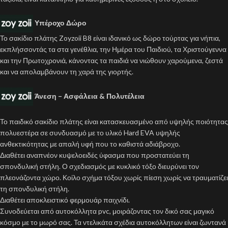
Υπέροχο Δώρο
Το σακίδιο πλάτης Zoyzoii B8 είναι ιδανικό ως δώρο τούρτας για νήπια,
εκπλήσσοντάς τα στα γενέθλια, την Ημέρα του Παιδιού, τα Χριστούγεννα
και την Πρωτοχρονιά, κάνοντας τα παιδιά να νιώθουν χαρούμενα, ζεστά
και να απολαμβάνουν τη χαρά της γιορτής.
Άνεση – Ασφάλεια & Πολυτέλεια
Το παιδικό σακίδιο πλάτης είναι κατασκευασμένο από υψηλής ποιότητας
πολυεστέρα σε συνδυασμό με το υλικό Hard EVA υψηλής
ανθεκτικότητας με απαλή υφή που το καθιστά αδιάβροχο.
Διαθέτει αναπνέον κυψελοειδές ύφασμα που προστατεύει τη
σπονδυλική στήλη. Ο σχεδιασμός με κυκλικό τόξο διευρύνει τον
πλεονάζοντα χώρο. Κοίλο σχήμα τόξου χωρίς πίεση χωρίς να τραυματίζει
τη σπονδυλική στήλη.
Διαθέτει αποκλειστικό φερμουάρ παιχνίδι.
Συνοδεύεται από αυτοκόλλητα pvc, μοιράζοντας τον δικό σας μαγικό
κόσμο με το μωρό σας. Τα ντελικάτα σχέδια αυτοκόλλητων είναι ζωντανά