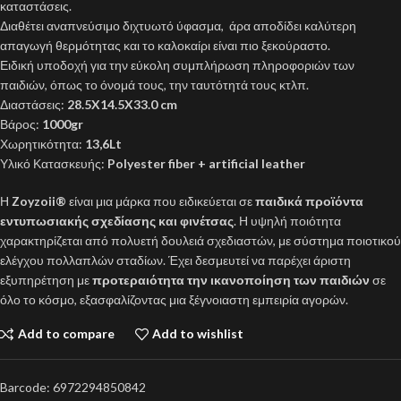
καταστάσεις.
Διαθέτει αναπνεύσιμο διχτυωτό ύφασμα, άρα αποδίδει καλύτερη
απαγωγή θερμότητας και το καλοκαίρι είναι πιο ξεκούραστο.
Ειδική υποδοχή για την εύκολη συμπλήρωση πληροφοριών των
παιδιών, όπως το όνομά τους, την ταυτότητά τους κτλπ.
Διαστάσεις:
28.5X14.5X33.0 cm
Βάρος:
1000gr
Χωρητικότητα:
13,6Lt
Υλικό Κατασκευής:
Polyester fiber + artificial leather
Η
Zoyzoii®
είναι μια μάρκα που ειδικεύεται σε
παιδικά προϊόντα
εντυπωσιακής σχεδίασης και φινέτσας
. Η υψηλή ποιότητα
χαρακτηρίζεται από πολυετή δουλειά σχεδιαστών, με σύστημα ποιοτικού
ελέγχου πολλαπλών σταδίων. Έχει δεσμευτεί να παρέχει άριστη
εξυπηρέτηση με
προτεραιότητα την ικανοποίηση των παιδιών
σε
όλο το κόσμο, εξασφαλίζοντας μια ξέγνοιαστη εμπειρία αγορών.
Add to compare
Add to wishlist
Barcode:
6972294850842