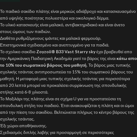
Το παιδικό σακίδιο πλάτης είναι μερικώς αδιάβροχο και κατασκευασμένο
από υψηλής ποιότητας πολυεστέρα και οικολογικό δέρμα.
Το υλικό κατασκευής είναι μαλακό, αντιβακτηριδιακό και είναι άνετο
στους ώμους των παιδιών.
Διαθέτει ρυθμιζόμενους ιμάντες και μαλακά φερμουάρ.
Επιστημονικά σχεδιασμένο και ανεπτυγμένο για τα παιδιά.
Το σχολικο σακίδιο
Zoyzoii® B33 Vast Starry sky
έχει βραβευθεί απο
την Αμερικάνικη Παιδιατρική Ακαδημία γιατί το βάρος της είναι
κάτω απο
το 10% του σωματικού βάρους του μαθητή
. Το βάρος μιας τυπικής
σχολικής τσάντας αντιπροσωπεύει το 15% του σωματικού βάρους του
μαθητή. Η μεταφορά μιας τυπικής σχολικής τσάντας για περισσότερα
από 20 λεπτά μπορεί να προκαλέσει συρρίκνωση της σπονδυλικής
στήλης κατά 6-8 χιλιοστά.
Το Μαξιλάρι της πλάτης είναι σε σχήμα U για να προστατεύσει τη
σπονδυλική στήλη του παιδιού. Έτσι ανακουφίζεται η πλάτη και οι ώμοι
από την πίεση του σακιδίου. Βελτιώνεται πλήρως το κέντρο βάρους της
σχολικής τσάντας.
Έξι χώροι αποθήκευσης.
Σχεδιασμός διπλής λαβής για προσαρμογή σε περισσότερες