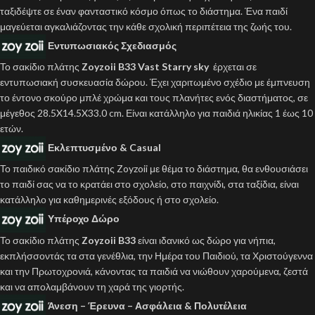
ταξιδέψτε σε έναν φανταστικό κόσμο όπως το διάστημα. Ένα παιδί
μαγεύεται αγκαλιάζοντας την κάθε σχολική περιπέτεια της ζωής του.
Εντυπωσιακός Σχεδιασμός
Το σακίδιο πλάτης
Zoyzoii B33 Vast Starry sky
έρχεται σε
εντυπωσιακή συσκευασία δώρου. Έχει χαριτωμένο σχέδιο με έμπνευση
το έντονο σκούρο μπλέ χρώμα και τους πλανήτες ενός διαστήματος, σε
μέγεθος 28.5X14.5X33.0 cm. Είναι κατάλληλο για παιδιά ηλικίας 1 έως 10
ετών.
Εκλεπτυσμένο & Casual
Το παιδικό σακίδιο πλάτης Zoyzoii με θέμα το διάστημα, θα ενθουσιάσει
το παιδί σας να το κρατάει στο σχολείο, στο παιχνίδι, στα ταξίδια, είναι
κατάλληλο για καθημερινές εξόδους ή στο σχολείο.
Υπέροχο Δώρο
Το σακίδιο πλάτης
Zoyzoii B33
είναι ιδανικό ως δώρο για νήπια,
εκπλήσσοντάς τα στα γενέθλια, την Ημέρα του Παιδιού, τα Χριστούγεννα
και την Πρωτοχρονιά, κάνοντας τα παιδιά να νιώθουν χαρούμενα, ζεστά
και να απολαμβάνουν τη χαρά της γιορτής.
Άνεση – Έρευνα – Ασφάλεια & Πολυτέλεια