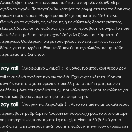
Ανακαλύψτε το ένα και μοναδικό παιδικό παγούρι
Zoy Zoii® E8
με
σχέδιο το τιγράκι. Το παγούρι θα κρατήσει τα ροφήματα του παιδιού σας
φρέσκα και σε άριστη θερμοκρασία. Με χωρητικότητα 450ml, είναι
ιδανικό για το σχολείο, τις εκδρομές ή τις αθλητικές δραστηριότητες,
εξασφαλίζοντας ότι το παιδί σας έχει πάντα πρόσβαση σε υγρά. Το παιδί
θα ταξιδέψει μαζί του σε μια αχανή ζούγκλα ζώων που λάμπει από
περιέργεια. Θα εξερευνήσει με τους φίλους του ένα πυκνοφυτεμένο
δάσος γεμάτο τιγράκια. Ένα παιδί μαγεύεται αγκαλιάζοντας την κάθε
περιπέτεια της ζωής του.
【Χαριτωμένο Σχήμα】: Το μονωμένο μπουκάλι νερού Zoy
zoii είναι ειδικά σχεδιασμένο για παιδιά. Έχει χωρητικότητα 15oz και
συνοδεύεται από χαριτωμένα αυτοκόλλητα. Τα παιδιά μπορούν να
φτιάξουν μόνοι τους τα δικά τους μπουκάλια νερού με αυτοκόλλητα για
να απολαμβάνουν περισσότερο το πόσιμο νερό.
【Λουράκι και Χειρολαβή】: Αυτό το παιδικό μπουκάλι νερού
περιλαμβάνει ρυθμιζόμενο λουράκι και λουράκι χειρός, το οποίο μπορεί
να μεταφερθεί ως τσάντα χιαστί ή στο χέρι. Είναι πολύ βολικό για τα
παιδιά να το μεταφέρουν μαζί τους είτε παίζουν, πηγαίνουν σχολείο είτε