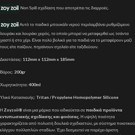
Non Spill σχεδίαση που αποτρέπει τις διαρροές.
Αυτό το παιδικό μπουκάλι νερού περιλαμβάνει ρυθμιζόμενο
λουράκι και λουράκι χειρός, το οποίο μπορεί να μεταφερθεί ως τσάντα
χιαστί ή στο χέρι. Είναι πολύ βολικό για τα παιδιά να το μεταφέρουν μαζί
τους είτε παίζουν, πηγαίνουν σχολείο είτε ταξιδεύουν.
Διαστάσεις:
112mm x 112mm x 185mm
Βάρος:
200gr
Χωρητικότητα:
400ml
Υλικό Κατασκευής:
Tritan /
Propylene Homopolymer Silicone
Η
Zoyzoii®
είναι μια μάρκα που ειδικεύεται σε
παιδικά προϊόντα
εντυπωσιακής σχεδίασης και φινέτσας
. Η υψηλή ποιότητα
χαρακτηρίζεται από πολυετή δουλειά σχεδιαστών, με σύστημα ποιοτικού
ελέγχου πολλαπλών σταδίων. Έχει δεσμευτεί να παρέχει άριστη