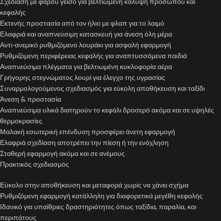
Σχεδίαση με φαρδύ γείσο για βελτιωμένη κάλυψη προσώπου και
κεφαλής
Εκτενής προστασία από τον ήλιο με φλαπ για το λαιμό
Ελαφριά και αναπνεύσιμη κατασκευή για άνεση όλη μέρα
Αντι-ανεμικό ρυθμιζόμενο λουράκι για ασφαλή εφαρμογή
Ρυθμιζόμενη περιφέρειας κεφαλής για αναπτυσσόμενα παιδιά
Αναπνεύσιμα πλέγματα για βελτιωμένη κυκλοφορία αέρα
Γρήγορης στεγνώματος λουρί για έλεγχο της υγρασίας
Συναρμολογούμενος σχεδιασμός για εύκολη αποθήκευση και ταξίδι
Άνεση & προστασία
Αναπνεύσιμα υλικά διατηρούν το κεφάλι δροσερό ακόμα και σε υψηλές
θερμοκρασίες
Μαλακή εσωτερική επένδυση προσφέρει άνετη εφαρμογή
Ελαφριά σχεδίαση αποτρέπει την πίεση ή την ενόχληση
Σταθερή εφαρμογή ακόμα και σε ανέμους
Πρακτικός σχεδιασμός
Εύκολο στην αποθήκευση και μεταφορά χωρίς να χάνει σχήμα
Ρυθμιζόμενη εφαρμογή κατάλληλη για διαφορετικά μεγέθη κεφαλής
Ιδανικό για υπαίθριες δραστηριότητες όπως ταξίδια, παραλία, και
περιπάτους