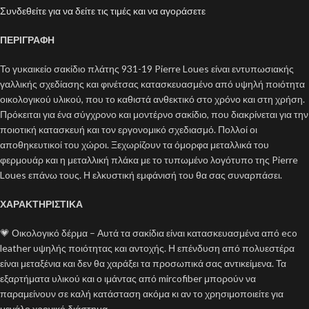
Συνδεθείτε για να δείτε τις τιμές και να αγοράσετε
ΠΕΡΙΓΡΑΦΗ
Το γυκαικείο σακίδιο πλάτης 931-19 Pierre Loues είναι εντυπωσιακής
γαλλικής σχεδίασης και φινέτσας κατασκευασμένο από υψηλή ποιότητα
οικολογικού υλικού, που το καθιστά ανθεκτικό στο χρόνο και στη χρήση.
Πρόκειται για ένα σύγχρονο και μοντέρνο σακίδιο, που διακρίνεται για την
ποιοτική κατασκευή και τον εργονομικό σχεδιασμό. Πολλοί οι
αποθηκευτικοί του χώροι. Ξεχωρίζουν τα όμορφα μεταλλικά του
φερμουάρ και η μεταλλική πλάκα με το τυπωμένο λογότυπο της Pierre
Loues επάνω τους. Η ελκυστική εμφάνισή του θα σας συναρπάσει.
ΧΑΡΑΚΤΗΡΙΣΤΙΚΑ
💗 Οικολογικό δέρμα – Αυτά τα σακίδια είναι κατασκευασμένα από eco
leather υψηλής ποιότητας και αντοχής. Η επένδυση από πολυεστέρα
είναι μεταξένια και δεν θα χαράξει τα προσωπικά σας αντικείμενα. Τα
εξαρτήματα υλικού και ο ιμάντας από mircofiber μπορούν να
παραμείνουν σε καλή κατάσταση ακόμα κι αν το χρησιμοποιείτε για
μεγάλο χρονικό διάστημα.