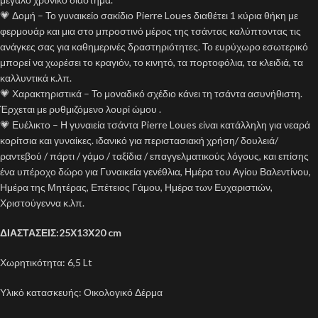
💗 Δομή – Το γυναικείο σακίδιο Pierre Loues διαθέτει 1 κύρια θήκη με
φερμουάρ και μια στο μπροστινό μέρος της τσάντας καλύπτοντας τις
ανάγκες σας για καθημερινές δραστηριότητες. Το ευρύχωρο εσωτερικό
μπορεί να χωρέσει το κραγιόν, το κινητό, τα πορτοφόλια, τα κλειδιά, τα
καλλυντικά κ.λπ.
💗 Χαρακτηριστικά – Το μοναδικό σχέδιο κάνει τη τσάντα ασυνήθιστη.
Έρχεται με ρυθμιζόμενο λουρί ώμου .
💗 Ευέλικτο – Η γυναιεία τσάντα Pierre Loues είναι κατάλληλη για νεαρά
κορίτσια και γυναίκες. ιδανικό για περιστασιακή χρήση/ δουλειά/
ραντεβού / πάρτι / γάμο / ταξίδια / επαγγελματικούς λόγους, και επίσης
ένα υπέροχο δώρο για Γυναικεία γενέθλια, Ημέρα του Αγίου Βαλεντίνου,
Ημέρα της Μητέρας, Επέτειος Γάμου, Ημέρα των Ευχαριστιών,
Χριστούγεννα κ.λπ.
ΔΙΑΣΤΑΣΕΙΣ:25Χ13Χ20 cm
Χωρητικότητα: 6,5 Lt
Υλικό κατασκευής: Οικολογικό Δέρμα