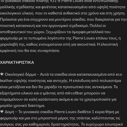
Το γυκαικείο σακίδιο πλάτης 931-8 Pierre Loues είναι εντυπωσιακής
γαλλικής σχεδίασης και φινέτσας κατασκευασμένο από υψηλή ποιότητα
οικολογικού υλικού, που το καθιστά ανθεκτικό στο χρόνο και στη χρήση.
Πρόκειται για ένα σύγχρονο και μοντέρνο σακίδιο, που διακρίνεται για την
ποιοτική κατασκευή και τον εργονομικό σχεδιασμό. Πολλοί οι
αποθηκευτικοί του χώροι. Ξεχωρίζουν τα όμορφα μεταλλικά του
φερμουάρ με το τυπωμένο λογότυπο της Pierre Loues επάνω τους, η
χειρολαβή της, καθώς ενσωματώνει οπή για ακουστικά. Η ελκυστική
εμφάνισή του θα σας συναρπάσει.
ΧΑΡΑΚΤΗΡΙΣΤΙΚΑ
💗 Οικολογικό δέρμα – Αυτά τα σακίδια είναι κατασκευασμένα από eco
leather υψηλής ποιότητας και αντοχής. Η επένδυση από πολυεστέρα
είναι μεταξένια και δεν θα χαράξει τα προσωπικά σας αντικείμενα. Τα
εξαρτήματα υλικού και ο ιμάντας από mircofiber μπορούν να
παραμείνουν σε καλή κατάσταση ακόμα κι αν το χρησιμοποιείτε για
μεγάλο χρονικό διάστημα.
💗 Δομή – Το γυναικείο σακίδιο Pierre Loues διαθέτει 1 κύρια θήκη με
φερμουάρ και μια στο μπροστινό μέρος της τσάντας καλύπτοντας τις
ανάγκες σας για καθημερινές δραστηριότητες. Το ευρύχωρο εσωτερικό