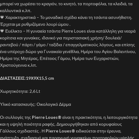
μπορεί να χωρέσει το κραγιόν, το κινητό, τα πορτοφόλια, τα κλειδιά, τα
καλλυντικά κ.λπ.
💗 Χαρακτηριστικά – Το μοναδικό σχέδιο κάνει τη τσάντα ασυνήθιστη.
Έρχεται με ρυθμιζόμενο λουρί ώμου .
💗 Ευέλικτο – Η γυναιεία τσάντα Pierre Loues είναι κατάλληλη για νεαρά
κορίτσια και γυναίκες. ιδανικό για περιστασιακή χρήση/ δουλειά/
ραντεβού / πάρτι / γάμο / ταξίδια / επαγγελματικούς λόγους, και επίσης
ένα υπέροχο δώρο για Γυναικεία γενέθλια, Ημέρα του Αγίου Βαλεντίνου,
Ημέρα της Μητέρας, Επέτειος Γάμου, Ημέρα των Ευχαριστιών,
Χριστούγεννα κ.λπ.
ΔΙΑΣΤΑΣΕΙΣ:19Χ9Χ15,5 cm
Χωρητικότητα: 2,6 Lt
Υλικό κατασκευής: Οικολογικό Δέρμα
Οι συλλογές της
Pierre Loues
®
είναι η πρακτικότητα, η λειτουργικότητα
και η υψηλή ποιότητα ραφής. Δημιουργήθηκαν από κορυφαίους
Γάλλους σχεδιαστές . Η
Pierre Loues®
ειδικεύεται στην έρευνα,
ανάπτυξη, σχεδιασμό και παραγωγή γυναικείων πορτοφολιών υψηλής