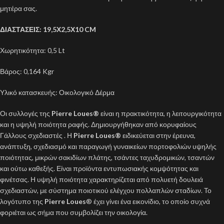
μητέρα σας.
ΔΙΑΣΤΑΣΕΙΣ: 19,5Χ2,5Χ10 CM
Χωρητικότητα: 0,5 Lt
Βάρος: 0,164 Kgr
Υλικό κατασκευής: Οικολογικό Δέρμα
Οι συλλογές της
Pierre Loues
®
είναι η πρακτικότητα, η λειτουργικότητα
και η υψηλή ποιότητα ραφής. Δημιουργήθηκαν από κορυφαίους
Γάλλους σχεδιαστές . Η
Pierre Loues®
ειδικεύεται στην έρευνα,
ανάπτυξη, σχεδιασμό και παραγωγή γυναικείων πορτοφολιών υψηλής
ποιότητας, μικρών σακιδίων πλάτης, τσάντες ταχυδρομικών, τσαντών
και ούτω καθεξής. Είναι προϊόντα εντυπωσιακής κομψότητας και
φινέτσας. Η υψηλή ποιότητα χαρακτηρίζεται από πολυετή δουλειά
σχεδιαστών, με σύστημα ποιοτικού ελέγχου πολλαπλών σταδίων. Το
λογότυπο της
Pierre Loues
® έχει γίνει ένα εικονίδιο, το οποίο συχνά
φοριέται ως σήμα που συμβολίζει την οικολογία.