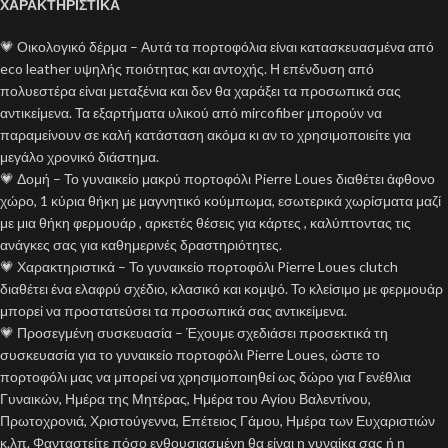
ΧΑΡΑΚΤΗΡΙΣΤΙΚΑ
💗 Οικολογικό δέρμα – Αυτά τα πορτοφόλια είναι κατασκευασμένα από
eco leather υψηλής ποιότητας και αντοχής. Η επένδυση από
πολυεστέρα είναι μεταξένια και δεν θα χαράξει τα προσωπικά σας
αντικείμενα. Τα εξαρτήματα υλικού από mircofiber μπορούν να
παραμείνουν σε καλή κατάσταση ακόμα κι αν το χρησιμοποιείτε για
μεγάλο χρονικό διάστημα.
💗 Δομή – Το γυναικείο μακρύ πορτοφόλι Pierre Loues διαθέτει άφθονο
χώρο, 1 κύρια θήκη με μαγνητικό κούμπωμα, εσωτερικά χωρίσματα μαζί
με μια θήκη φερμουάρ , αρκετές θέσεις για κάρτες , καλύπτοντας τις
ανάγκες σας για καθημερινές δραστηριότητες.
💗 Χαρακτηριστικά – Το γυναικείο πορτοφόλι Pierre Loues clutch
διαθέτει ένα ελαφρύ σχέδιο, κλασικό και κομψό. Το κλείσιμο με φερμουάρ
μπορεί να προστατεύσει τα προσωπικά σας αντικείμενα.
💗 Προσεγμένη συσκευασία – Έχουμε σχεδιάσει προσεκτικά τη
συσκευασία για το γυναικείο πορτοφόλι Pierre Loues, ώστε το
πορτοφόλι μας να μπορεί να χρησιμοποιηθεί ως δώρο για Γενέθλια
Γυναικών, Ημέρα της Μητέρας, Ημέρα του Αγίου Βαλεντίνου,
Πρωτοχρονιά, Χριστούγεννα, Επέτειος Γάμου, Ημέρα των Ευχαριστιών
κ.λπ. Φανταστείτε πόσο ενθουσιασμένη θα είναι η γυναίκα σας ή η