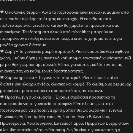
💗 Οικολογικό δέρμα – Αυτά τα πορτοφόλια είναι κατασκευασμένα από
eco leather υψηλής ποιότητας και αντοχής. Η επένδυση από
πολυεστέρα είναι μεταξένια και δεν θα χαράξει τα προσωπικά σας
αντικείμενα. Τα εξαρτήματα υλικού από mircofiber μπορούν να
παραμείνουν σε καλή κατάσταση ακόμα κι αν το χρησιμοποιείτε για
μεγάλο χρονικό διάστημα.
💗 Δομή – Το γυναικείο μακρύ πορτοφόλι Pierre Loues διαθέτει άφθονο
χώρο, 1 κύρια θήκη με μαγνητικό κούμπωμα, εσωτερικά χωρίσματα μαζί
με μια θήκη φερμουάρ , αρκετές θέσεις για κάρτες , καλύπτοντας τις
ανάγκες σας για καθημερινές δραστηριότητες.
💗 Χαρακτηριστικά – Το γυναικείο πορτοφόλι Pierre Loues clutch
διαθέτει ένα ελαφρύ σχέδιο, κλασικό και κομψό. Το κλείσιμο με φερμουάρ
μπορεί να προστατεύσει τα προσωπικά σας αντικείμενα.
💗 Προσεγμένη συσκευασία – Έχουμε σχεδιάσει προσεκτικά τη
συσκευασία για το γυναικείο πορτοφόλι Pierre Loues, ώστε το
πορτοφόλι μας να μπορεί να χρησιμοποιηθεί ως δώρο για Γενέθλια
Γυναικών, Ημέρα της Μητέρας, Ημέρα του Αγίου Βαλεντίνου,
Πρωτοχρονιά, Χριστούγεννα, Επέτειος Γάμου, Ημέρα των Ευχαριστιών
κ.λπ. Φανταστείτε πόσο ενθουσιασμένη θα είναι η γυναίκα σας ή η