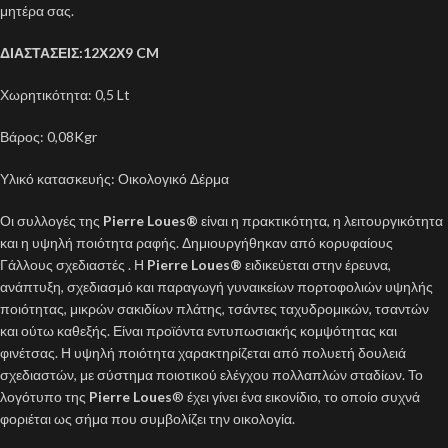
μητέρα σας.
ΔΙΑΣΤΑΣΕΙΣ:12Χ2Χ9 CM
Χωρητικότητα: 0,5 Lt
Βάρος: 0,08Kgr
Υλικό κατασκευής: Οικολογικό Δέρμα
Οι συλλογές της
Pierre Loues
®
είναι η πρακτικότητα, η λειτουργικότητα
και η υψηλή ποιότητα ραφής. Δημιουργήθηκαν από κορυφαίους
Γάλλους σχεδιαστές . Η
Pierre Loues®
ειδικεύεται στην έρευνα,
ανάπτυξη, σχεδιασμό και παραγωγή γυναικείων πορτοφολιών υψηλής
ποιότητας, μικρών σακιδίων πλάτης, τσάντες ταχυδρομικών, τσαντών
και ούτω καθεξής. Είναι προϊόντα εντυπωσιακής κομψότητας και
φινέτσας. Η υψηλή ποιότητα χαρακτηρίζεται από πολυετή δουλειά
σχεδιαστών, με σύστημα ποιοτικού ελέγχου πολλαπλών σταδίων. Το
λογότυπο της
Pierre Loues
® έχει γίνει ένα εικονίδιο, το οποίο συχνά
φοριέται ως σήμα που συμβολίζει την οικολογία.