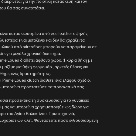
ακρίνεται για την ποιοτική κατασκευή και τον
 του θα σας συναρπάσει.
 είναι κατασκευασμένα από eco leather υψηλής
εστέρα είναι μεταξένια και δεν θα χαράξει τα
 υλικού από mircofiber μπορούν να παραμείνουν σε
ίτε για μεγάλο χρονικό διάστημα.
erre Loues διαθέτει άφθονο χώρο, 1 κύρια θήκη με
αζί με μια θήκη φερμουάρ , αρκετές θέσεις για
αθημερινές δραστηριότητες.
 Pierre Loues clutch διαθέτει ένα ελαφρύ σχέδιο,
άρ μπορεί να προστατεύσει τα προσωπικά σας
σει προσεκτικά τη συσκευασία για το γυναικείο
ι μας να μπορεί να χρησιμοποιηθεί ως δώρο για
έρα του Αγίου Βαλεντίνου, Πρωτοχρονιά,
Ευχαριστιών κ.λπ. Φανταστείτε πόσο ενθουσιασμένη