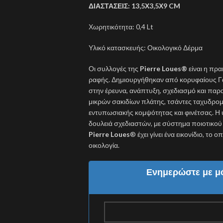
ΔΙΑΣΤΑΣΕΙΣ: 13,5Χ3,5Χ9 CM
Χωρητικότητα: 0,4 Lt
Υλικό κατασκευής: Οικολογικό Δέρμα
Οι συλλογές της
Pierre Loues
®
είναι η πρα
ραφής. Δημιουργήθηκαν από κορυφαίους Γά
στην έρευνα, ανάπτυξη, σχεδιασμό και πα
μικρών σακιδίων πλάτης, τσάντες ταχυδρομι
εντυπωσιακής κομψότητας και φινέτσας. Η
δουλειά σχεδιαστών, με σύστημα ποιοτικο
Pierre Loues
® έχει γίνει ένα εικονίδιο, το
οικολογία.
Ενημερώστε με μό