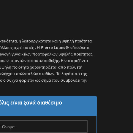
κτικότητα, η λειτουργικότητα και η υψηλή ποιότητα
λλους σχεδιαστές . Η
Pierre Loues®
ειδικεύεται
ραγωγή γυναικείων πορτοφολιών υψηλής ποιότητας,
κών, τσαντών και ούτω καθεξής. Είναι προϊόντα
 υψηλή ποιότητα χαρακτηρίζεται από πολυετή
ύ ελέγχου πολλαπλών σταδίων. Το λογότυπο της
 οποίο συχνά φοριέται ως σήμα που συμβολίζει την
λις είναι ξανά διαθέσιμο