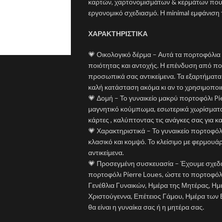
καρτών, χαρτονομισμάτων & κερμάτων που δι
εργονομικό σχεδιασμό. Η minimal εμφάνιση
ΧΑΡΑΚΤΗΡΙΣΤΙΚΑ
💗 Οικολογικό δέρμα – Αυτά τα πορτοφόλια
ποιότητας και αντοχής. Η επένδυση από πολυ
προσωπικά σας αντικείμενα. Τα εξαρτήματα
καλή κατάσταση ακόμα κι αν το χρησιμοποιε
💗 Δομή – Το γυναικείο μακρύ πορτοφόλι Pi
μαγνητικό κούμπωμα, εσωτερικά χωρίσματα μ
κάρτες , καλύπτοντας τις ανάγκες σας για κ
💗 Χαρακτηριστικά – Το γυναικείο πορτοφόλι
κλασικό και κομψό. Το κλείσιμο με φερμου
αντικείμενα.
💗 Προσεγμένη συσκευασία – Έχουμε σχεδιά
πορτοφόλι Pierre Loues, ώστε το πορτοφόλ
Γενέθλια Γυναικών, Ημέρα της Μητέρας, Ημ
Χριστούγεννα, Επέτειος Γάμου, Ημέρα των 
θα είναι η γυναίκα σας ή η μητέρα σας.