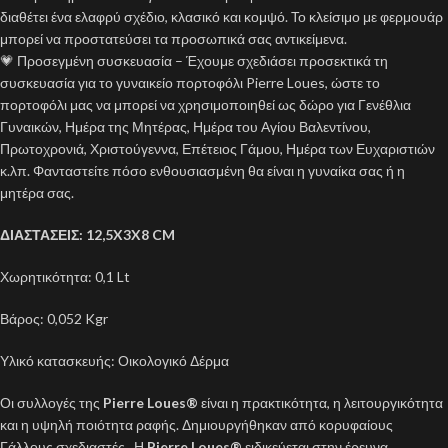
διαθέτει ένα ελαφρύ σχέδιο, κλασικό και κομψό. Το κλείσιμο με φερμουάρ
μπορεί να προστατεύσει τα προσωπικά σας αντικείμενα.
💗 Προσεγμένη συσκευασία – Έχουμε σχεδιάσει προσεκτικά τη
συσκευασία για το γυναικείο πορτοφόλι Pierre Loues, ώστε το
πορτοφόλι μας να μπορεί να χρησιμοποιηθεί ως δώρο για Γενέθλια
Γυναικών, Ημέρα της Μητέρας, Ημέρα του Αγίου Βαλεντίνου,
Πρωτοχρονιά, Χριστούγεννα, Επέτειος Γάμου, Ημέρα των Ευχαριστιών
κ.λπ. Φανταστείτε πόσο ενθουσιασμένη θα είναι η γυναίκα σας ή η
μητέρα σας.
ΔΙΑΣΤΑΣΕΙΣ: 12,5X3X8 CM
Χωρητικότητα: 0,1 Lt
Βάρος: 0,052 Kgr
Υλικό κατασκευής: Οικολογικό Δέρμα
Οι συλλογές της
Pierre Loues
®
είναι η πρακτικότητα, η λειτουργικότητα
και η υψηλή ποιότητα ραφής. Δημιουργήθηκαν από κορυφαίους
Γάλλους σχεδιαστές . Η
Pierre Loues®
ειδικεύεται στην έρευνα,