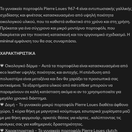
Το γυναικείο πορτοφόλι Pierre Loues 967-4 είναι εντυπωσιακής γαλλικής
σχεδίασης και φινέτσας κατασκευασμένο από υψηλή ποιότητα
οικολογικού υλικού, που το καθιστά ανθεκτικό στο χρόνο και στη χρήση.
Πρόκειται για ένα σύγχρονο και μικρό μοντέρνο πορτοφόλι, που
διακρίνεται για την ποιοτική κατασκευή και τον εργονομικό σχεδιασμό. Η
minimal εμφάνιση του θα σας συναρπάσει.
ΧΑΡΑΚΤΗΡΙΣΤΙΚΑ
💗 Οικολογικό δέρμα – Αυτά τα πορτοφόλια είναι κατασκευασμένα από
eco leather υψηλής ποιότητας και αντοχής. Η επένδυση από
πολυεστέρα είναι μεταξένια και δεν θα χαράξει τα προσωπικά σας
αντικείμενα. Τα εξαρτήματα υλικού από mircofiber μπορούν να
παραμείνουν σε καλή κατάσταση ακόμα κι αν το χρησιμοποιείτε για
μεγάλο χρονικό διάστημα.
💗 Δομή – Το γυναικείο μακρύ πορτοφόλι Pierre Loues διαθέτει άφθονο
χώρο, 1 κύρια θήκη με μαγνητικό κούμπωμα, εσωτερικά χωρίσματα μαζί
με μια θήκη φερμουάρ , αρκετές θέσεις για κάρτες , καλύπτοντας τις
ανάγκες σας για καθημερινές δραστηριότητες.
💗 Χαρακτηριστικά – Το γυναικείο πορτοφόλι Pierre Loues clutch