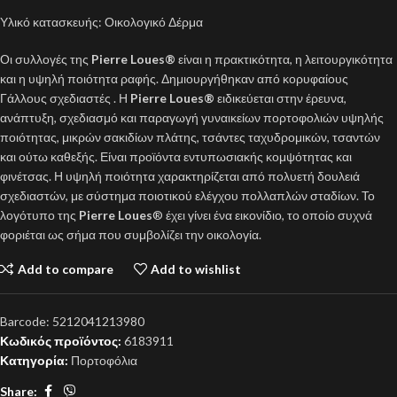
Υλικό κατασκευής: Οικολογικό Δέρμα
Οι συλλογές της
Pierre Loues
®
είναι η πρακτικότητα, η λειτουργικότητα
και η υψηλή ποιότητα ραφής. Δημιουργήθηκαν από κορυφαίους
Γάλλους σχεδιαστές . Η
Pierre Loues®
ειδικεύεται στην έρευνα,
ανάπτυξη, σχεδιασμό και παραγωγή γυναικείων πορτοφολιών υψηλής
ποιότητας, μικρών σακιδίων πλάτης, τσάντες ταχυδρομικών, τσαντών
και ούτω καθεξής. Είναι προϊόντα εντυπωσιακής κομψότητας και
φινέτσας. Η υψηλή ποιότητα χαρακτηρίζεται από πολυετή δουλειά
σχεδιαστών, με σύστημα ποιοτικού ελέγχου πολλαπλών σταδίων. Το
λογότυπο της
Pierre Loues
® έχει γίνει ένα εικονίδιο, το οποίο συχνά
φοριέται ως σήμα που συμβολίζει την οικολογία.
Add to compare
Add to wishlist
Barcode:
5212041213980
Κωδικός προϊόντος:
6183911
Κατηγορία:
Πορτοφόλια
Share: