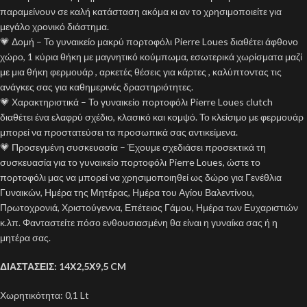
παραμείνουν σε καλή κατάσταση ακόμα κι αν το χρησιμοποιείτε για
μεγάλο χρονικό διάστημα.
💗 Δομή – Το γυναικείο μακρύ πορτοφόλι Pierre Loues διαθέτει άφθονο
χώρο, 1 κύρια θήκη με μαγνητικό κούμπωμα, εσωτερικά χωρίσματα μαζί
με μια θήκη φερμουάρ , αρκετές θέσεις για κάρτες , καλύπτοντας τις
ανάγκες σας για καθημερινές δραστηριότητες.
💗 Χαρακτηριστικά – Το γυναικείο πορτοφόλι Pierre Loues clutch
διαθέτει ένα ελαφρύ σχέδιο, κλασικό και κομψό. Το κλείσιμο με φερμουάρ
μπορεί να προστατεύσει τα προσωπικά σας αντικείμενα.
💗 Προσεγμένη συσκευασία – Έχουμε σχεδιάσει προσεκτικά τη
συσκευασία για το γυναικείο πορτοφόλι Pierre Loues, ώστε το
πορτοφόλι μας να μπορεί να χρησιμοποιηθεί ως δώρο για Γενέθλια
Γυναικών, Ημέρα της Μητέρας, Ημέρα του Αγίου Βαλεντίνου,
Πρωτοχρονιά, Χριστούγεννα, Επέτειος Γάμου, Ημέρα των Ευχαριστιών
κ.λπ. Φανταστείτε πόσο ενθουσιασμένη θα είναι η γυναίκα σας ή η
μητέρα σας.
ΔΙΑΣΤΑΣΕΙΣ: 14Χ2,5Χ9,5 CM
Χωρητικότητα: 0,1 Lt