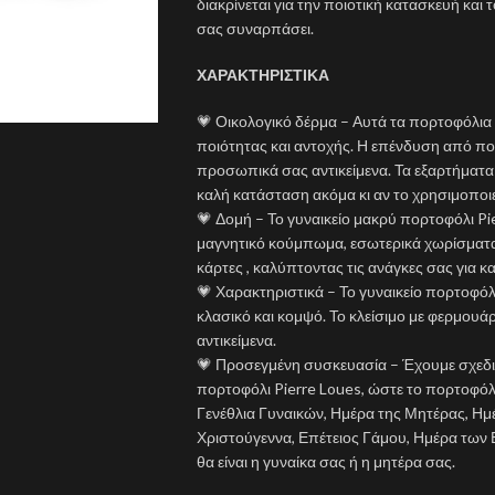
διακρίνεται για την ποιοτική κατασκευή και
σας συναρπάσει.
ΧΑΡΑΚΤΗΡΙΣΤΙΚΑ
💗 Οικολογικό δέρμα – Αυτά τα πορτοφόλια
ποιότητας και αντοχής. Η επένδυση από πολυ
προσωπικά σας αντικείμενα. Τα εξαρτήματα
καλή κατάσταση ακόμα κι αν το χρησιμοποιε
💗 Δομή – Το γυναικείο μακρύ πορτοφόλι Pi
μαγνητικό κούμπωμα, εσωτερικά χωρίσματα μ
κάρτες , καλύπτοντας τις ανάγκες σας για κ
💗 Χαρακτηριστικά – Το γυναικείο πορτοφόλι
κλασικό και κομψό. Το κλείσιμο με φερμου
αντικείμενα.
💗 Προσεγμένη συσκευασία – Έχουμε σχεδιά
πορτοφόλι Pierre Loues, ώστε το πορτοφόλ
Γενέθλια Γυναικών, Ημέρα της Μητέρας, Ημ
Χριστούγεννα, Επέτειος Γάμου, Ημέρα των 
θα είναι η γυναίκα σας ή η μητέρα σας.