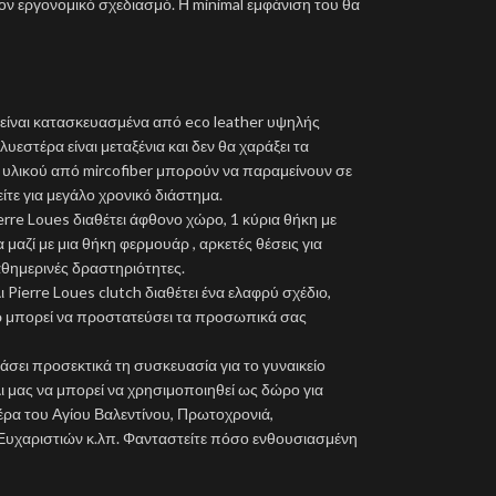
 τον εργονομικό σχεδιασμό. Η minimal εμφάνιση του θα
 είναι κατασκευασμένα από eco leather υψηλής
εστέρα είναι μεταξένια και δεν θα χαράξει τα
 υλικού από mircofiber μπορούν να παραμείνουν σε
ίτε για μεγάλο χρονικό διάστημα.
erre Loues διαθέτει άφθονο χώρο, 1 κύρια θήκη με
αζί με μια θήκη φερμουάρ , αρκετές θέσεις για
αθημερινές δραστηριότητες.
 Pierre Loues clutch διαθέτει ένα ελαφρύ σχέδιο,
άρ μπορεί να προστατεύσει τα προσωπικά σας
σει προσεκτικά τη συσκευασία για το γυναικείο
ι μας να μπορεί να χρησιμοποιηθεί ως δώρο για
έρα του Αγίου Βαλεντίνου, Πρωτοχρονιά,
Ευχαριστιών κ.λπ. Φανταστείτε πόσο ενθουσιασμένη