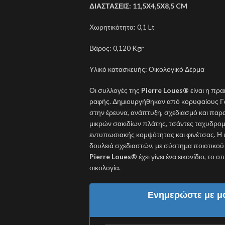
ΔΙΑΣΤΑΣΕΙΣ: 11,5Χ4,5Χ8,5 CM
Χωρητικότητα: 0,1 Lt
Βάρος: 0,120 Kgr
Υλικό κατασκευής: Οικολογικό Δέρμα
Οι συλλογές της
Pierre Loues
®
είναι η πρα
ραφής. Δημιουργήθηκαν από κορυφαίους Γά
στην έρευνα, ανάπτυξη, σχεδιασμό και πα
μικρών σακιδίων πλάτης, τσάντες ταχυδρομι
εντυπωσιακής κομψότητας και φινέτσας. Η
δουλειά σχεδιαστών, με σύστημα ποιοτικο
Pierre Loues
® έχει γίνει ένα εικονίδιο, το
οικολογία.
Ενημερώστε με μό