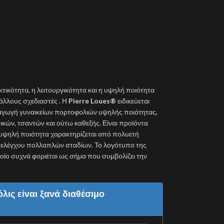
κτικότητα, η λειτουργικότητα και η υψηλή ποιότητα
λλους σχεδιαστές . Η
Pierre Loues®
ειδικεύεται
ραγωγή γυναικείων πορτοφολιών υψηλής ποιότητας,
κών, τσαντών και ούτω καθεξής. Είναι προϊόντα
 υψηλή ποιότητα χαρακτηρίζεται από πολυετή
ύ ελέγχου πολλαπλών σταδίων. Το λογότυπο της
 οποίο συχνά φοριέται ως σήμα που συμβολίζει την
λις είναι ξανά διαθέσιμο