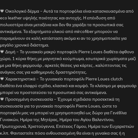
💗 Οικολογικό δέρμα – Αυτά τα πορτοφόλια είναι κατασκευασμένα από
eco leather υψηλής ποιότητας και αντοχής. Η επένδυση από
πολυεστέρα είναι μεταξένια και δεν θα χαράξει τα προσωπικά σας
αντικείμενα. Τα εξαρτήματα υλικού από mircofiber μπορούν να
παραμείνουν σε καλή κατάσταση ακόμα κι αν το χρησιμοποιείτε για
μεγάλο χρονικό διάστημα.
💗 Δομή – Το γυναικείο μακρύ πορτοφόλι Pierre Loues διαθέτει άφθονο
χώρο, 1 κύρια θήκη με μαγνητικό κούμπωμα, εσωτερικά χωρίσματα μαζί
με μια θήκη φερμουάρ , αρκετές θέσεις για κάρτες , καλύπτοντας τις
ανάγκες σας για καθημερινές δραστηριότητες.
💗 Χαρακτηριστικά – Το γυναικείο πορτοφόλι Pierre Loues clutch
διαθέτει ένα ελαφρύ σχέδιο, κλασικό και κομψό. Το κλείσιμο με φερμουάρ
μπορεί να προστατεύσει τα προσωπικά σας αντικείμενα.
💗 Προσεγμένη συσκευασία – Έχουμε σχεδιάσει προσεκτικά τη
συσκευασία για το γυναικείο πορτοφόλι Pierre Loues, ώστε το
πορτοφόλι μας να μπορεί να χρησιμοποιηθεί ως δώρο για Γενέθλια
Γυναικών, Ημέρα της Μητέρας, Ημέρα του Αγίου Βαλεντίνου,
Πρωτοχρονιά, Χριστούγεννα, Επέτειος Γάμου, Ημέρα των Ευχαριστιών
κ.λπ. Φανταστείτε πόσο ενθουσιασμένη θα είναι η γυναίκα σας ή η