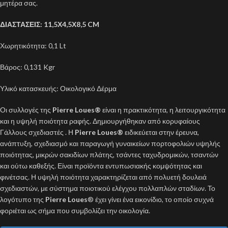
μητέρα σας.
ΔΙΑΣΤΑΣΕΙΣ: 11,5Χ4,5Χ8,5 CM
Χωρητικότητα: 0,1 Lt
Βάρος: 0,131 Kgr
Υλικό κατασκευής: Οικολογικό Δέρμα
Οι συλλογές της
Pierre Loues
®
είναι η πρακτικότητα, η λειτουργικότητα
και η υψηλή ποιότητα ραφής. Δημιουργήθηκαν από κορυφαίους
Γάλλους σχεδιαστές . Η
Pierre Loues®
ειδικεύεται στην έρευνα,
ανάπτυξη, σχεδιασμό και παραγωγή γυναικείων πορτοφολιών υψηλής
ποιότητας, μικρών σακιδίων πλάτης, τσάντες ταχυδρομικών, τσαντών
και ούτω καθεξής. Είναι προϊόντα εντυπωσιακής κομψότητας και
φινέτσας. Η υψηλή ποιότητα χαρακτηρίζεται από πολυετή δουλειά
σχεδιαστών, με σύστημα ποιοτικού ελέγχου πολλαπλών σταδίων. Το
λογότυπο της
Pierre Loues
® έχει γίνει ένα εικονίδιο, το οποίο συχνά
φοριέται ως σήμα που συμβολίζει την οικολογία.