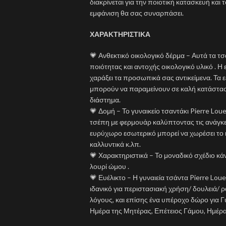
διακρίνεται για την ποιοτική κατασκευή και
εμφάνιση θα σας συναρπάσει.
ΧΑΡΑΚΤΗΡΙΣΤΙΚΑ
💗 Ανθεκτικό οικολογικό δέρμα – Αυτά τα τ
ποιότητας και αντοχής οικολογικό υλικό . Η
χαράξει τα προσωπικά σας αντικείμενα. Τα ε
μπορούν να παραμείνουν σε καλή κατάσταση
διάστημα.
💗 Δομή – Το γυναικείο τσαντάκι Pierre Lou
τσέπη με φερμουάρ καλύπτοντας τις ανάγκε
ευρύχωρο εσωτερικό μπορεί να χωρέσει το κρ
καλλυντικά κ.λπ.
💗 Χαρακτηριστικά – Το μοναδικό σχέδιο κά
λουρί ώμου .
💗 Ευέλικτο – Η γυναιεία τσάντα Pierre Loue
ιδανικό για περιστασιακή χρήση/ δουλειά/ ρα
λόγους, και επίσης ένα υπέροχο δώρο για Γυ
Ημέρα της Μητέρας, Επέτειος Γάμου, Ημέρα