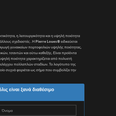
κτικότητα, η λειτουργικότητα και η υψηλή ποιότητα
λλους σχεδιαστές . Η
Pierre Loues®
ειδικεύεται
ραγωγή γυναικείων πορτοφολιών υψηλής ποιότητας,
κών, τσαντών και ούτω καθεξής. Είναι προϊόντα
 υψηλή ποιότητα χαρακτηρίζεται από πολυετή
ύ ελέγχου πολλαπλών σταδίων. Το λογότυπο της
 οποίο συχνά φοριέται ως σήμα που συμβολίζει την
λις είναι ξανά διαθέσιμο