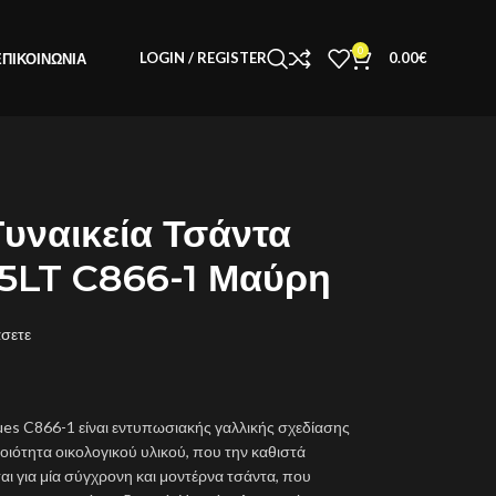
0
LOGIN / REGISTER
0.00
€
ΕΠΙΚΟΙΝΩΝΊΑ
υναικεία Τσάντα
1,5LT C866-1 Μαύρη
άσετε
Loues C866-1 είναι εντυπωσιακής γαλλικής σχεδίασης
ιότητα οικολογικού υλικού, που την καθιστά
αι για μία σύγχρονη και μοντέρνα τσάντα, που