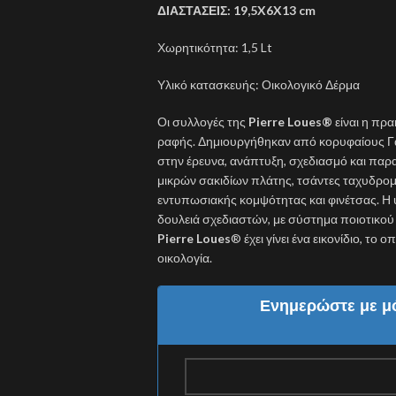
ΔΙΑΣΤΑΣΕΙΣ: 19,5X6X13 cm
Χωρητικότητα: 1,5 Lt
Υλικό κατασκευής: Οικολογικό Δέρμα
Οι συλλογές της
Pierre Loues
®
είναι η πρα
ραφής. Δημιουργήθηκαν από κορυφαίους Γά
στην έρευνα, ανάπτυξη, σχεδιασμό και πα
μικρών σακιδίων πλάτης, τσάντες ταχυδρομι
εντυπωσιακής κομψότητας και φινέτσας. Η
δουλειά σχεδιαστών, με σύστημα ποιοτικο
Pierre Loues
® έχει γίνει ένα εικονίδιο, το
οικολογία.
Ενημερώστε με μό