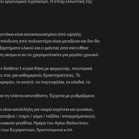
 τον εργονομικό σχεδιασμό. Η σπόρ ελκυστική της
σαντάκια είναι κατασκευασμένα από υψηλής
 επένδυση από πολυεστέρα είναι μεταξένια και δεν θα
ξαρτήματα υλικού και ο ιμάντας από mircofiber
 ακόμα κι αν το χρησιμοποιείτε για μεγάλο χρονικό
es διαθέτει 1 κύρια θήκη με φερμουάρ , εσωτερική
ς σας για καθημερινές δραστηριότητες. Το
αγιόν, το κινητό, τα πορτοφόλια, τα κλειδιά, τα
νει τη τσάντα ασυνήθιστη. Έρχεται με ρυθμιζόμενο
s είναι κατάλληλη για νεαρά κορίτσια και γυναίκες.
ντεβού / πάρτι / γάμο / ταξίδια / επαγγελματικούς
ναικεία γενέθλια, Ημέρα του Αγίου Βαλεντίνου,
 των Ευχαριστιών, Χριστούγεννα κ.λπ.