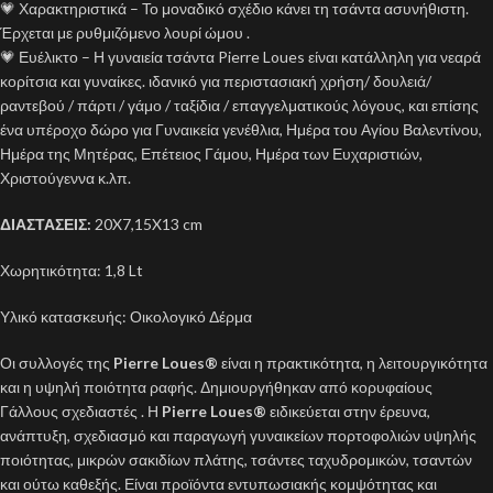
💗 Χαρακτηριστικά – Το μοναδικό σχέδιο κάνει τη τσάντα ασυνήθιστη.
Έρχεται με ρυθμιζόμενο λουρί ώμου .
💗 Ευέλικτο – Η γυναιεία τσάντα Pierre Loues είναι κατάλληλη για νεαρά
κορίτσια και γυναίκες. ιδανικό για περιστασιακή χρήση/ δουλειά/
ραντεβού / πάρτι / γάμο / ταξίδια / επαγγελματικούς λόγους, και επίσης
ένα υπέροχο δώρο για Γυναικεία γενέθλια, Ημέρα του Αγίου Βαλεντίνου,
Ημέρα της Μητέρας, Επέτειος Γάμου, Ημέρα των Ευχαριστιών,
Χριστούγεννα κ.λπ.
ΔΙΑΣΤΑΣΕΙΣ:
20X7,15X13 cm
Χωρητικότητα: 1,8 Lt
Υλικό κατασκευής: Οικολογικό Δέρμα
Οι συλλογές της
Pierre Loues
®
είναι η πρακτικότητα, η λειτουργικότητα
και η υψηλή ποιότητα ραφής. Δημιουργήθηκαν από κορυφαίους
Γάλλους σχεδιαστές . Η
Pierre Loues®
ειδικεύεται στην έρευνα,
ανάπτυξη, σχεδιασμό και παραγωγή γυναικείων πορτοφολιών υψηλής
ποιότητας, μικρών σακιδίων πλάτης, τσάντες ταχυδρομικών, τσαντών
και ούτω καθεξής. Είναι προϊόντα εντυπωσιακής κομψότητας και