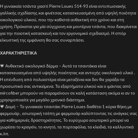
Η γυναικεία τσάντα χιαστί Pierre Loues 514-93 είναι εντυπωσιακής
γαλλικής σχεδίασης και φινέτσας κατασκευασμένη από υψηλή ποιότητα
οικολογικού υλικού, που την καθιστά ανθεκτική στο χρόνο και στη
χρήση. Πρόκειται για μία σύγχρονη και μοντέρνα τσάντα, που διακρίνεται
για την ποιοτική κατασκευή και τον εργονομικό σχεδιασμό. Η σπόρ
ελκυστική της εμφάνιση θα σας συναρπάσει.
ΧΑΡΑΚΤΗΡΙΣΤΙΚΑ
💗 Ανθεκτικό οικολογικό δέρμα – Αυτά τα τσαντάκια είναι
κατασκευασμένα από υψηλής ποιότητας και αντοχής οικολογικό υλικό .
Η επένδυση από πολυεστέρα είναι μεταξένια και δεν θα χαράξει τα
προσωπικά σας αντικείμενα. Τα εξαρτήματα υλικού και ο ιμάντας από
mircofiber μπορούν να παραμείνουν σε καλή κατάσταση ακόμα κι αν το
χρησιμοποιείτε για μεγάλο χρονικό διάστημα.
💗 Δομή – Το γυναικείο τσαντάκι Pierre Loues διαθέτει 1 κύρια θήκη με
φερμουάρ , εσωτερική τσέπη με φερμουάρ καλύπτοντας τις ανάγκες σας
για καθημερινές δραστηριότητες. Το ευρύχωρο εσωτερικό μπορεί να
χωρέσει το κραγιόν, το κινητό, τα πορτοφόλια, τα κλειδιά, τα καλλυντικά
κ.λπ.