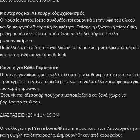
Μοντέρνος και Λειτουργικός Σχεδιασμός
Οι χρυσές λεπτομέρειες συνδυάζονται αρμονικά με την υφή του υλικού
και δημιουργούν διακριτική κομψότητα. Επίσης, η εξωτερική πίσω θήκη
με φερμουάρ δίνει άμεση πρόσβαση σε κλειδιά, κάρτες ή άλλα
μικροαντικείμενα.
Παράλληλα, η σχεδίαση «αγκαλιάζει» το σώμα και προσφέρει όμορφη και
ισορροπημένη εικόνα σε κάθε look.
Ιδανική για Κάθε Περίσταση
Η τσαντα γυναικεια χιαστι καλύπτει τόσο την καθημερινότητα όσο και πιο
προσεγμένες στιγμές. Ταιριάζει με casual σύνολα, αλλά και με φόρεμα για
πιο κομψή εμφάνιση.
Έτσι, γίνεται αξεσουάρ που χρησιμοποιείς ξανά και ξανά, χωρίς να
βαριέσαι το στυλ του.
ΔΙΑΣΤΑΣΕΙΣ : 29 × 11 × 15 CM
Οι συλλογές της
Pierre Loues
®
είναι η πρακτικότητα, η λειτουργικότητα
και η υψηλή ποιότητα ραφής. Δημιουργήθηκαν από κορυφαίους