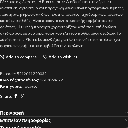
Γάλλους σχεδιαστές . Η
Pierre Loues®
ειδικεύεται στην έρευνα,
ανάπτυξη, σχεδιασμό και παραγωγή γυναικείων πορτοφολιών υψηλής
ποιότητας, μικρών σακιδίων πλάτης, τσάντες ταχυδρομικών, τσαντών
και ούτω καθεξής. Είναι προϊόντα εντυπωσιακής κομψότητας και
φινέτσας. Η υψηλή ποιότητα χαρακτηρίζεται από πολυετή δουλειά
σχεδιαστών, με σύστημα ποιοτικού ελέγχου πολλαπλών σταδίων. Το
λογότυπο της
Pierre Loues
® έχει γίνει ένα εικονίδιο, το οποίο συχνά
φοριέται ως σήμα που συμβολίζει την οικολογία.
Add to compare
Add to wishlist
Barcode:
5212041220032
Κωδικός προϊόντος:
1612868672
Κατηγορία:
Τσάντες
Share:
Περιγραφή
Επιπλέον πληροφορίες
Τρόποι Αποστολής