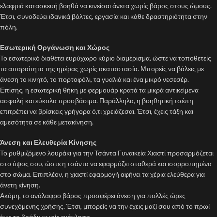
ελαφριά κατασκευή βοηθά να κινείσαι άνετα χωρίς βάρος στους ώμους.
Έτσι, συνοδεύει ιδανικά βόλτες, εργασία και κάθε δραστηριότητα στην
πόλη.
Εσωτερική Οργάνωση και Χώρος
Το εσωτερικό διαθέτει ευρύχωρο κύριο διαμέρισμα, ώστε να τοποθετείς
τα απαραίτητα της ημέρας χωρίς ακαταστασία. Μπορείς να βάλεις με
άνεση το κινητό, το πορτοφόλι, τα γυαλιά και ένα μικρό νεσεσέρ.
Επίσης, η εσωτερική θήκη με φερμουάρ κρατά τα μικρά αντικείμενα
ασφαλή και εύκολα προσβάσιμα. Παράλληλα, η βοηθητική τσέπη
επιτρέπει να βρίσκεις γρήγορα ό,τι χρειάζεσαι. Έτσι, έχεις τάξη και
αμεσότητα σε κάθε μετακίνηση.
Άνεση και Ελευθερία Κίνησης
Το ρυθμιζόμενο λουράκι για την Τσάντα Γυναικεία Χιαστί προσαρμόζεται
στο ύψος σου, ώστε η τσάντα να εφαρμόζει σταθερά και ισορροπημένα
στο σώμα. Επιπλέον, η χιαστί εφαρμογή αφήνει τα χέρια ελεύθερα για
άνετη κίνηση.
Ακόμη, το ανάλαφρο βάρος προσφέρει άνεση για πολλές ώρες
συνεχόμενης χρήσης. Έτσι, μπορείς να την έχεις μαζί σου από το πρωί
έως το βράδυ χωρίς ενόχληση.