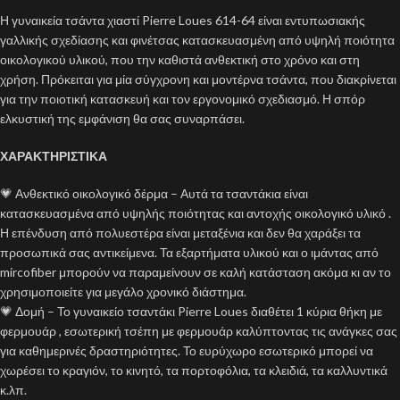
Η γυναικεία τσάντα χιαστί Pierre Loues 614-64 είναι εντυπωσιακής
γαλλικής σχεδίασης και φινέτσας κατασκευασμένη από υψηλή ποιότητα
οικολογικού υλικού, που την καθιστά ανθεκτική στο χρόνο και στη
χρήση. Πρόκειται για μία σύγχρονη και μοντέρνα τσάντα, που διακρίνεται
για την ποιοτική κατασκευή και τον εργονομικό σχεδιασμό. Η σπόρ
ελκυστική της εμφάνιση θα σας συναρπάσει.
ΧΑΡΑΚΤΗΡΙΣΤΙΚΑ
💗 Ανθεκτικό οικολογικό δέρμα – Αυτά τα τσαντάκια είναι
κατασκευασμένα από υψηλής ποιότητας και αντοχής οικολογικό υλικό .
Η επένδυση από πολυεστέρα είναι μεταξένια και δεν θα χαράξει τα
προσωπικά σας αντικείμενα. Τα εξαρτήματα υλικού και ο ιμάντας από
mircofiber μπορούν να παραμείνουν σε καλή κατάσταση ακόμα κι αν το
χρησιμοποιείτε για μεγάλο χρονικό διάστημα.
💗 Δομή – Το γυναικείο τσαντάκι Pierre Loues διαθέτει 1 κύρια θήκη με
φερμουάρ , εσωτερική τσέπη με φερμουάρ καλύπτοντας τις ανάγκες σας
για καθημερινές δραστηριότητες. Το ευρύχωρο εσωτερικό μπορεί να
χωρέσει το κραγιόν, το κινητό, τα πορτοφόλια, τα κλειδιά, τα καλλυντικά
κ.λπ.