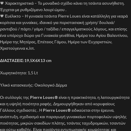
💗 Χαρακτηριστικά – Το μοναδικό σχέδιο κάνει τη τσάντα ασυνήθιστη.
Έρχεται με ρυθμιζόμενο λουρί ώμου .
💗 Ευέλικτο – Η γυναιεία τσάντα Pierre Loues είναι κατάλληλη για νεαρά
κορίτσια και γυναίκες. ιδανικό για περιστασιακή χρήση/ δουλειά/
ραντεβού / πάρτι / γάμο / ταξίδια / επαγγελματικούς λόγους, και επίσης
ένα υπέροχο δώρο για Γυναικεία γενέθλια, Ημέρα του Αγίου Βαλεντίνου,
Ημέρα της Μητέρας, Επέτειος Γάμου, Ημέρα των Ευχαριστιών,
Χριστούγεννα κ.λπ.
ΔΙΑΣΤΑΣΕΙΣ:19,5X6X13 cm
Χωρητικότητα: 1,5 Lt
Υλικό κατασκευής: Οικολογικό Δέρμα
Οι συλλογές της
Pierre Loues
®
είναι η πρακτικότητα, η λειτουργικότητα
και η υψηλή ποιότητα ραφής. Δημιουργήθηκαν από κορυφαίους
Γάλλους σχεδιαστές . Η
Pierre Loues®
ειδικεύεται στην έρευνα,
ανάπτυξη, σχεδιασμό και παραγωγή γυναικείων πορτοφολιών υψηλής
ποιότητας, μικρών σακιδίων πλάτης, τσάντες ταχυδρομικών, τσαντών
και ούτω καθεξής. Είναι προϊόντα εντυπωσιακής κομψότητας και