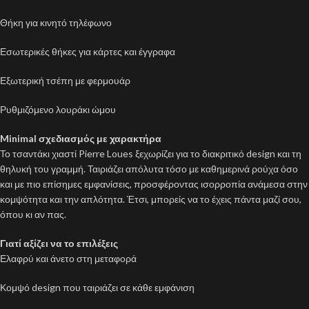
Θήκη για κινητό τηλέφωνο
Εσωτερικές θήκες για κάρτες και έγγραφα
Εξωτερική τσέπη με φερμουάρ
Ρυθμιζόμενο λουράκι ώμου
Minimal σχεδιασμός με χαρακτήρα
Το τσαντάκι χιαστί Pierre Loues ξεχωρίζει για το διακριτικό design και τη
θηλυκή του γραμμή. Ταιριάζει απόλυτα τόσο με καθημερινά ρούχα όσο
και με πιο επίσημες εμφανίσεις, προσφέροντας ισορροπία ανάμεσα στην
κομψότητα και την απλότητα. Έτσι, μπορείς να το έχεις πάντα μαζί σου,
όπου κι αν πας.
Γιατί αξίζει να το επιλέξεις
Ελαφρύ και άνετο στη μεταφορά
Κομψό design που ταιριάζει σε κάθε εμφάνιση