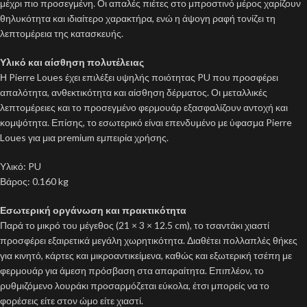
μέχρι πιο προσεγμένη. Οι απαλές πιέτες στο μπροστινό μέρος χαρίζουν
θηλυκότητα και ιδιαίτερο χαρακτήρα, ενώ η άψογη ραφή τονίζει τη
λεπτομέρεια της κατασκευής.
Υλικό και αίσθηση πολυτέλειας
Η Pierre Loues έχει επιλέξει υψηλής ποιότητας PU που προσφέρει
απαλότητα, ανθεκτικότητα και αίσθηση δέρματος. Οι μεταλλικές
λεπτομέρειες και το προσεγμένο φερμουάρ εξασφαλίζουν αντοχή και
κομψότητα. Επίσης, το εσωτερικό είναι επενδυμένο με ύφασμα Pierre
Loues για μια premium εμπειρία χρήσης.
Υλικό: PU
Βάρος: 0.160 kg
Εσωτερική οργάνωση και πρακτικότητα
Παρά το μικρό του μέγεθος (21 × 3 × 12.5 cm), το τσαντάκι χιαστί
προσφέρει εξαιρετικά μεγάλη χωρητικότητα. Διαθέτει πολλαπλές θήκες
για κινητό, κάρτες και μικροαντικείμενα, καθώς και εξωτερική τσέπη με
φερμουάρ για άμεση πρόσβαση στα απαραίτητα. Επιπλέον, το
ρυθμιζόμενο λουράκι προσαρμόζεται εύκολα, έτσι μπορείς να το
φορέσεις είτε στον ώμο είτε χιαστί.