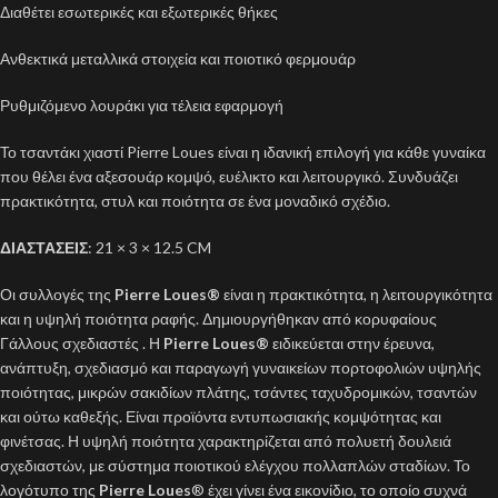
Διαθέτει εσωτερικές και εξωτερικές θήκες
Ανθεκτικά μεταλλικά στοιχεία και ποιοτικό φερμουάρ
Ρυθμιζόμενο λουράκι για τέλεια εφαρμογή
Το τσαντάκι χιαστί Pierre Loues είναι η ιδανική επιλογή για κάθε γυναίκα
που θέλει ένα αξεσουάρ κομψό, ευέλικτο και λειτουργικό. Συνδυάζει
πρακτικότητα, στυλ και ποιότητα σε ένα μοναδικό σχέδιο.
ΔΙΑΣΤΑΣΕΙΣ
: 21 × 3 × 12.5 CM
Οι συλλογές της
Pierre Loues
®
είναι η πρακτικότητα, η λειτουργικότητα
και η υψηλή ποιότητα ραφής. Δημιουργήθηκαν από κορυφαίους
Γάλλους σχεδιαστές . Η
Pierre Loues®
ειδικεύεται στην έρευνα,
ανάπτυξη, σχεδιασμό και παραγωγή γυναικείων πορτοφολιών υψηλής
ποιότητας, μικρών σακιδίων πλάτης, τσάντες ταχυδρομικών, τσαντών
και ούτω καθεξής. Είναι προϊόντα εντυπωσιακής κομψότητας και
φινέτσας. Η υψηλή ποιότητα χαρακτηρίζεται από πολυετή δουλειά
σχεδιαστών, με σύστημα ποιοτικού ελέγχου πολλαπλών σταδίων. Το
λογότυπο της
Pierre Loues
® έχει γίνει ένα εικονίδιο, το οποίο συχνά