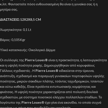
κ.λπ. Φανταστείτε πόσο ενθουσιασμένη θα είναι η γυναίκα σας ή η
μητέρα σας.
ΔΙΑΣΤΑΣΕΙΣ:12Χ2Χ8,5 CM
Χωρητικότητα: 0,1 Lt
Βάρος: 0,105Kgr
Υλικό κατασκευής: Οικολογικό Δέρμα
Οι συλλογές της
Pierre Loues
®
είναι η πρακτικότητα, η λειτουργικότητα
και η υψηλή ποιότητα ραφής. Δημιουργήθηκαν από κορυφαίους
Γάλλους σχεδιαστές . Η
Pierre Loues®
ειδικεύεται στην έρευνα,
ανάπτυξη, σχεδιασμό και παραγωγή γυναικείων πορτοφολιών υψηλής
ποιότητας, μικρών σακιδίων πλάτης, τσάντες ταχυδρομικών, τσαντών
και ούτω καθεξής. Είναι προϊόντα εντυπωσιακής κομψότητας και
φινέτσας. Η υψηλή ποιότητα χαρακτηρίζεται από πολυετή δουλειά
σχεδιαστών, με σύστημα ποιοτικού ελέγχου πολλαπλών σταδίων. Το
λογότυπο της
Pierre Loues
® έχει γίνει ένα εικονίδιο, το οποίο συχνά
φοριέται ως σήμα που συμβολίζει την οικολογία.