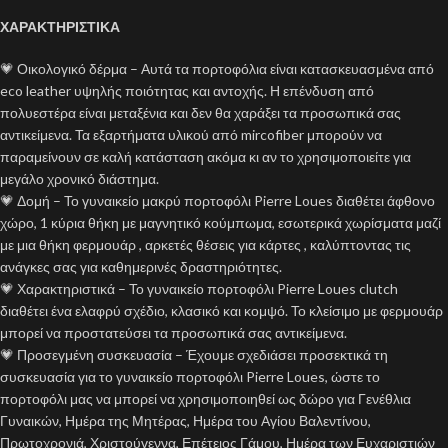
ΧΑΡΑΚΤΗΡΙΣΤΙΚΑ
💗 Οικολογικό δέρμα – Αυτά τα πορτοφόλια είναι κατασκευασμένα από
eco leather υψηλής ποιότητας και αντοχής. Η επένδυση από
πολυεστέρα είναι μεταξένια και δεν θα χαράξει τα προσωπικά σας
αντικείμενα. Τα εξαρτήματα υλικού από mircofiber μπορούν να
παραμείνουν σε καλή κατάσταση ακόμα κι αν το χρησιμοποιείτε για
μεγάλο χρονικό διάστημα.
💗 Δομή – Το γυναικείο μακρύ πορτοφόλι Pierre Loues διαθέτει άφθονο
χώρο, 1 κύρια θήκη με μαγνητικό κούμπωμα, εσωτερικά χωρίσματα μαζί
με μια θήκη φερμουάρ , αρκετές θέσεις για κάρτες , καλύπτοντας τις
ανάγκες σας για καθημερινές δραστηριότητες.
💗 Χαρακτηριστικά – Το γυναικείο πορτοφόλι Pierre Loues clutch
διαθέτει ένα ελαφρύ σχέδιο, κλασικό και κομψό. Το κλείσιμο με φερμουάρ
μπορεί να προστατεύσει τα προσωπικά σας αντικείμενα.
💗 Προσεγμένη συσκευασία – Έχουμε σχεδιάσει προσεκτικά τη
συσκευασία για το γυναικείο πορτοφόλι Pierre Loues, ώστε το
πορτοφόλι μας να μπορεί να χρησιμοποιηθεί ως δώρο για Γενέθλια
Γυναικών, Ημέρα της Μητέρας, Ημέρα του Αγίου Βαλεντίνου,
Πρωτοχρονιά, Χριστούγεννα, Επέτειος Γάμου, Ημέρα των Ευχαριστιών