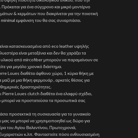
 Πρόκειται για ένα σύγχρονο και μικρό μοντέρνο
άτων & κερμάτων που διακρίνεται για την ποιοτική
 minimal εμφάνιση του θα σας συναρπάσει.
 είναι κατασκευασμένα από eco leather υψηλής
εστέρα είναι μεταξένια και δεν θα χαράξει τα
 υλικού από mircofiber μπορούν να παραμείνουν σε
ίτε για μεγάλο χρονικό διάστημα.
erre Loues διαθέτει άφθονο χώρο, 1 κύρια θήκη με
αζί με μια θήκη φερμουάρ , αρκετές θέσεις για
αθημερινές δραστηριότητες.
 Pierre Loues clutch διαθέτει ένα ελαφρύ σχέδιο,
άρ μπορεί να προστατεύσει τα προσωπικά σας
σει προσεκτικά τη συσκευασία για το γυναικείο
ι μας να μπορεί να χρησιμοποιηθεί ως δώρο για
έρα του Αγίου Βαλεντίνου, Πρωτοχρονιά,
Ευχαριστιών κ.λπ. Φανταστείτε πόσο ενθουσιασμένη