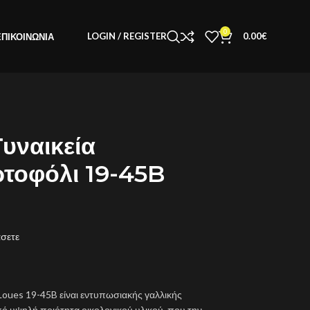
0
LOGIN / REGISTER
0.00
€
ΕΠΙΚΟΙΝΩΝΊΑ
υναικεία
ρτοφόλι 19-45B
άσετε
Loues 19-45B είναι εντυπωσιακής γαλλικής
ό υψηλή ποιότητα οικολογικού υλικού, που την