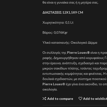
θα είναι η γυναίκα σας ή η μητέρα σας.
ΔΙΑΣΤΑΣΕΙΣ:12Χ1,5Χ9 CM
Χωρητικότητα: 0,1 Lt
Βάρος: 0,076Kgr
Υλικό κατασκευής: Οικολογικό Δέρμα
Οι συλλογές της
Pierre Loues
®
είναι η πρα
ραφής. Δημιουργήθηκαν από κορυφαίους Γά
στην έρευνα, ανάπτυξη, σχεδιασμό και πα
μικρών σακιδίων πλάτης, τσάντες ταχυδρομι
εντυπωσιακής κομψότητας και φινέτσας. Η
δουλειά σχεδιαστών, με σύστημα ποιοτικο
Pierre Loues
® έχει γίνει ένα εικονίδιο, το
οικολογία.
Add to compare
Add to wishlis