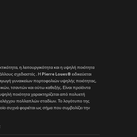
κτικότητα, η λειτουργικότητα και η υψηλή ποιότητα
λλους σχεδιαστές . Η
Pierre Loues®
ειδικεύεται
ραγωγή γυναικείων πορτοφολιών υψηλής ποιότητας,
κών, τσαντών και ούτω καθεξής. Είναι προϊόντα
 υψηλή ποιότητα χαρακτηρίζεται από πολυετή
ύ ελέγχου πολλαπλών σταδίων. Το λογότυπο της
 οποίο συχνά φοριέται ως σήμα που συμβολίζει την
t