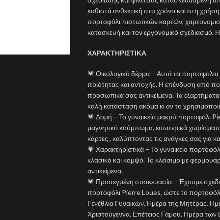
καθιστά ανθεκτική στο χρόνο και στη χρήση.
πορτοφόλι πιστωτικών καρτών, χαρτονομισμ
κατασκευή και τον εργονομικό σχεδιασμό. Η
ΧΑΡΑΚΤΗΡΙΣΤΙΚΑ
💗 Οικολογικό δέρμα – Αυτά τα πορτοφόλια
ποιότητας και αντοχής. Η επένδυση από πολυ
προσωπικά σας αντικείμενα. Τα εξαρτήματα
καλή κατάσταση ακόμα κι αν το χρησιμοποιε
💗 Δομή – Το γυναικείο μακρύ πορτοφόλι Pi
μαγνητικό κούμπωμα, εσωτερικά χωρίσματα μ
κάρτες , καλύπτοντας τις ανάγκες σας για κ
💗 Χαρακτηριστικά – Το γυναικείο πορτοφόλι
κλασικό και κομψό. Το κλείσιμο με φερμου
αντικείμενα.
💗 Προσεγμένη συσκευασία – Έχουμε σχεδιά
πορτοφόλι Pierre Loues, ώστε το πορτοφόλ
Γενέθλια Γυναικών, Ημέρα της Μητέρας, Ημ
Χριστούγεννα, Επέτειος Γάμου, Ημέρα των 