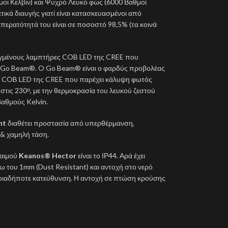
μοί Κελβιν) και Ψυχρό Λευκό φως (6000 Βαθμοί
ρετικά διαυγής γιατί είναι κατασκευασμένοι από
απερατότητά του είναι σε ποσοστό 98,5% (τα κοινά
λιγμένους λαμπτήρες COB LED της CREE που
 Go Beam®. O Go Beam® είναι ο φαρδύς προβολέας
ρα COB LED της CREE που παρέχει κάλυψη φωτός
 στις 230
, με την θερμοκρασία του λευκού ζεστού
ο
βαθμούς Kelvin.
ht
διαθέτει προστασία από υπερθέρμανση,
& χαμηλή τάση.
λαιμού
Κeanos® Hector
είναι το ΙΡ44. Αρά έχει
ω του 1mm (Dust Resistant) και αντοχή στο νερό
οιαδήποτε κατεύθυνση. Η αντοχή σε πτώση κρούσης