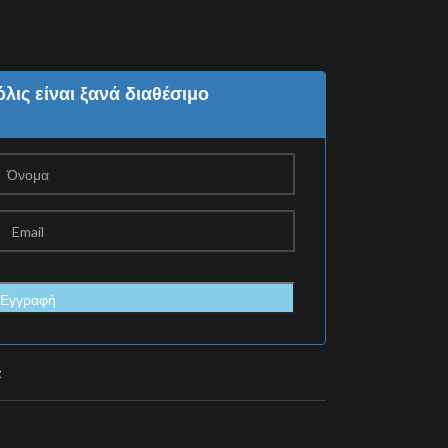
λις είναι ξανά διαθέσιμο
t