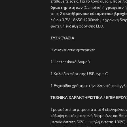
επιθυμείτε εσείς. Για το λόγο αυτό, μπορεί 
δραστηριοτήτων
(Camping) ή
γραφείου
τους
2 φωτιζόμενους εύκαμπτους βραχί
λιθιου 3.7V 18650 1200mah με χρονική διάρ
φωτεινή ένδειξη φόρτισης LED.
ΣΥΣΚΕΥΑΣΙΑ
Η συσκευασία εμπεριέχει:
1 Hector Φακό Λαιμού
1 Καλώδιο φόρτισης USB type-C
1 Εγχειρίδιο χρήσης στην ελληνική και αγγ
ΤΕΧΝΙΚΑ ΧΑΡΑΚΤΗΡΙΣΤΙΚΑ / ΕΠΙΜΕΡΟ
Τροφοδοτείται μπροστά από 4 εξελιγμένο
κάλυψη φωτός σε στενή δέσμη έως και 5m α
μεσαία ένταση 50% – υψηλή ένταση 100%) κ