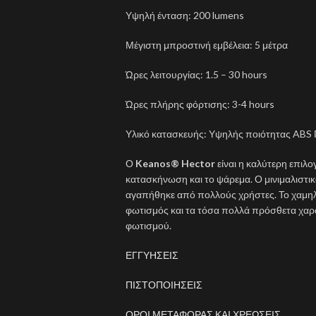
Υψηλή ένταση: 200 lumens
Μέγιστη μπροστινή εμβέλεια: 5 μέτρα
Ώρες λειτουργίας: 1.5 – 30 hours
Ώρες πλήρης φόρτισης: 3-4 hours
Υλικό κατασκευής: Υψηλής ποιότητας ABS 
Ο
Keanos® Hector
είναι η καλύτερη επιλογ
κατασκήνωση και το ψάρεμα. Ο μινιμαλιστικ
αγαπήθηκε από πολλούς χρήστες. Το χαμηλό
φωτισμός και τα τόσα πολλά πρόσθετα χαρα
φωτισμού.
ΕΓΓΥΗΣΕΙΣ
ΠΙΣΤΟΠΟΙΗΣΕΙΣ
ΟΡΟΙ ΜΕΤΑΦΟΡΑΣ ΚΑΙ ΧΡΕΩΣΕΙΣ