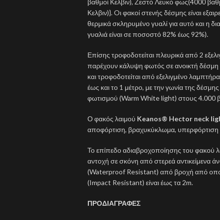
βαθμοί Κελβιν), Ζεστό Λευκό φως(4000 βαθ
Κελβιν)}. Oι φακοί στενής δέσμης είναι εξαι
θερμικά σκληρυμένο γυαλί για αυτό και η δι
γυαλιά είναι σε ποσοστό 82% έως 92%).
Επίσης τροφοδοτείται πλευρικά από 2 εξε
παρέχουν κάλυψη φωτός σε ανοικτή δέσμη
και τροφοδοτείται από εξελιγμένο λαμπτή
έως και το 1 μέτρο, με την γωνία της δέσμης
φωτισμού (Warm White light) στους 4.000 
Ο φακός λαιμού
Keanos® Hector neck lig
αποφόρτιση, βραχυκύκλωμα, υπερφόρτιση 
Το επίπεδο αδιαβροχοποίησης του φακού 
αντοχή σε σκόνη από στερεά αντικείμενα άν
(Waterproof Resistant) από βροχή από οπ
(Impact Resistant) είναι έως τα 2m.
ΠΡΟΔΙΑΓΡΑΦΕΣ