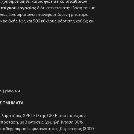
να χρησιμοποιηθεί και ως
φωτιστικό υπαίθριων
ή
πάγκου εργασίας
διότι στέκεται στην βάση του με
ονες
. Ενσωματώνει επαναφορτιζόμενη μπαταρία
κεια ζωής έως και 500 κύκλους φόρτισης καθώς και
λική γλώσσα
ΥΣ ΤΜΗΜΑΤΑ
υς λαμπτήρες XPE LED της CREE που παρέχουν
πόσταση, με 3 εντάσεις (χαμηλή ένταση 30% –
αι θερμοκρασίες φωτεινότητας {Κίτρινο φως (3000